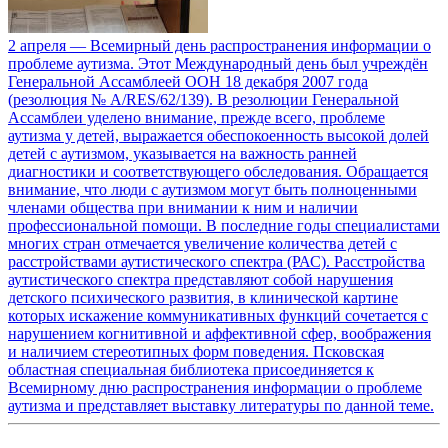
2 апреля — Всемирный день распространения информации о
проблеме аутизма. Этот Международный день был учреждён
Генеральной Ассамблеей ООН 18 декабря 2007 года
(резолюция № A/RES/62/139). В резолюции Генеральной
Ассамблеи уделено внимание, прежде всего, проблеме
аутизма у детей, выражается обеспокоенность высокой долей
детей с аутизмом, указывается на важность ранней
диагностики и соответствующего обследования. Обращается
внимание, что люди с аутизмом могут быть полноценными
членами общества при внимании к ним и наличии
профессиональной помощи. В последние годы специалистами
многих стран отмечается увеличение количества детей с
расстройствами аутистического спектра (РАС). Расстройства
аутистического спектра представляют собой нарушения
детского психического развития, в клинической картине
которых искажение коммуникативных функций сочетается с
нарушением когнитивной и аффективной сфер, воображения
и наличием стереотипных форм поведения. Псковская
областная специальная библиотека присоединяется к
Всемирному дню распространения информации о проблеме
аутизма и представляет выставку литературы по данной теме.