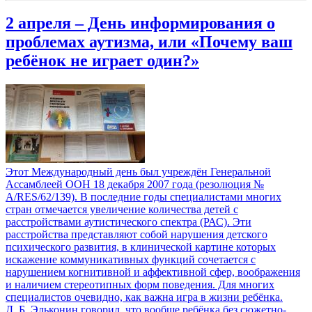
2 апреля – День информирования о
проблемах аутизма, или «Почему ваш
ребёнок не играет один?»
Этот Международный день был учреждён Генеральной
Ассамблеей ООН 18 декабря 2007 года (резолюция №
A/RES/62/139). В последние годы специалистами многих
стран отмечается увеличение количества детей с
расстройствами аутистического спектра (РАС). Эти
расстройства представляют собой нарушения детского
психического развития, в клинической картине которых
искажение коммуникативных функций сочетается с
нарушением когнитивной и аффективной сфер, воображения
и наличием стереотипных форм поведения. Для многих
специалистов очевидно, как важна игра в жизни ребёнка.
Д. Б. Эльконин говорил, что вообще ребёнка без сюжетно-