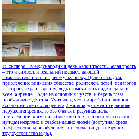
15 октября – Международный день Белой трости. Белая трость
– это и символ, и реальный предмет, дающий
самостоятельность незрячему человеку. Цели этого Дня:
привлечение внимания общества, родителей, детей, педагогов
к вопросу охраны зрения, ведь возможность видеть дана не
всем, а зрение – одно из основных чувств, и беречь глаза
необходимо с детства. Учитывая, что в мире 39 миллионов
абсолютно слепых людей и 2,2 миллиарда имеют серьёзные
нарушения зрения, то это благая и разумная цель.
привлечение внимания общественных и политических сил к
нуждам незрячих и слабовидящих людей (доступная среда,
профессиональное обучение, книгоиздание для незрячих,
трудоустройство и др.).