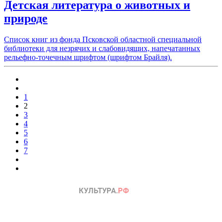
Детская литература о животных и
природе
Список книг из фонда Псковской областной специальной
библиотеки для незрячих и слабовидящих, напечатанных
рельефно-точечным шрифтом (шрифтом Брайля).
1
2
3
4
5
6
7