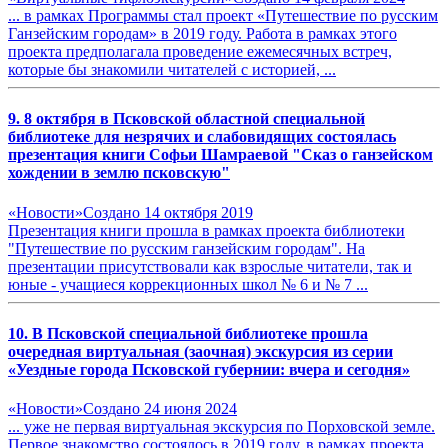
... в рамках Программы стал проект «
Путешествие
по русским
Ганзейским
городам
» в 2019 году. Работа в рамках этого
проекта предполагала проведение ежемесячных встреч,
которые бы знакомили читателей с историей, ...
9. 8 октября в Псковской областной специальной
библиотеке для незрячих и слабовидящих состоялась
презентация книги Софьи Шамраевой "Сказ о ганзейском
хождении в землю псковскую"
«Новости»
Создано 14 октября 2019
Презентация книги прошла в рамках проекта библиотеки
"
Путешествие
по русским
ганзейским
городам
". На
презентации присутствовали как взрослые читатели, так и
юные - учащиеся коррекционных школ № 6 и № 7 ...
10. В Псковской специальной библиотеке прошла
очередная виртуальная (заочная) экскурсия из серии
«Уездные города Псковской губернии: вчера и сегодня»
«Новости»
Создано 24 июня 2024
... уже не первая виртуальная экскурсия по Порховской земле.
Первое знакомство состоялось в 2019 году, в рамках проекта