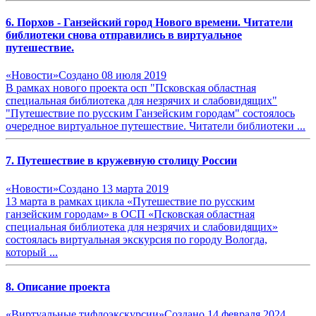
6. Порхов - Ганзейский город Нового времени. Читатели
библиотеки снова отправились в виртуальное
путешествие
.
«Новости»
Создано 08 июля 2019
В рамках нового проекта осп "Псковская областная
специальная библиотека для незрячих и слабовидящих"
"
Путешествие
по русским
Ганзейским
городам
" состоялось
очередное виртуальное путешествие. Читатели библиотеки ...
7.
Путешествие
в кружевную столицу России
«Новости»
Создано 13 марта 2019
13 марта в рамках цикла «
Путешествие
по русским
ганзейским
городам
» в ОСП «Псковская областная
специальная библиотека для незрячих и слабовидящих»
состоялась виртуальная экскурсия по городу Вологда,
который ...
8. Описание проекта
«Виртуальные тифлоэкскурсии»
Создано 14 февраля 2024