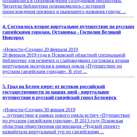
отправились в сопровождении сотрудников библиотеки.
Читатели библиотеки познакомились с историей
происхождения прежних и нынешнего названия города: ...
4. Состоялось второе виртуальное
путешествие
по русским
ганзейским
и
городам
. Остановка - Господин Великий
Новгород
«Новости»
Создано 20 февраля 2019
20 февраля 2019 года в Псковской областной специальной
библиотеке для незрячих и слабовидящих состоялась вторая
виртуальная экскурсия в рамках цикла «
Путешествие
по
русским
ганзейским
городам
». В этот ...
5. Град на Белом озере: от истоков российской
государственности до наших дней - виртуальное
путешествие
в русский ганзейский город Белозерск
«Новости»
Создано 30 января 2019
...
путешествие
в рамках нового цикла встреч «Путешествие
по русским
ганзейским
городам
». В 2013 году Псковская
областная общественная организация «Чудской проект»
разработала виртуальный тур по ганзейскими ...