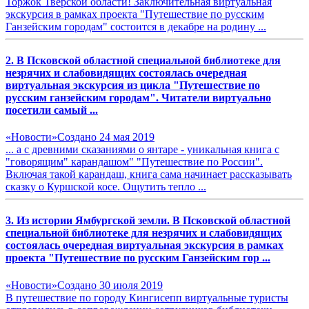
Торжок Тверской области! Заключительная виртуальная
экскурсия в рамках проекта "
Путешествие
по русским
Ганзейским
городам
" состоится в декабре на родину ...
2. В Псковской областной специальной библиотеке для
незрячих и слабовидящих состоялась очередная
виртуальная экскурсия из цикла "
Путешествие
по
русским
ганзейским
городам
". Читатели виртуально
посетили самый ...
«Новости»
Создано 24 мая 2019
... а с древними сказаниями о янтаре - уникальная книга с
"говорящим" карандашом" "
Путешествие
по России".
Включая такой карандаш, книга сама начинает рассказывать
сказку о Куршской косе. Ощутить тепло ...
3. Из истории Ямбургской земли. В Псковской областной
специальной библиотеке для незрячих и слабовидящих
состоялась очередная виртуальная экскурсия в рамках
проекта "
Путешествие
по русским
Ганзейским
гор ...
«Новости»
Создано 30 июля 2019
В
путешествие
по городу Кингисепп виртуальные туристы