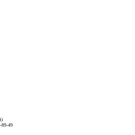
й)
-89-49