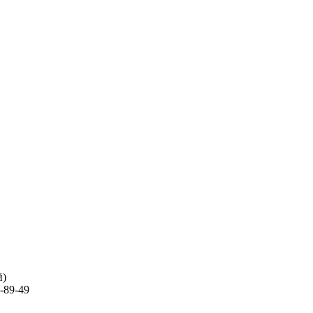
й)
-89-49