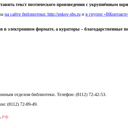
тавить текст поэтического произведения с укрупнённым шри
ены
на сайте библиотеки: http://pskov-sbs.ru
и
в группе «ВКонтакте
 в электронном формате, а кураторы – благодарственные п
ным отделом библиотеки. Телефон: (8112) 72-42-53.
: (8112) 72-89-49.