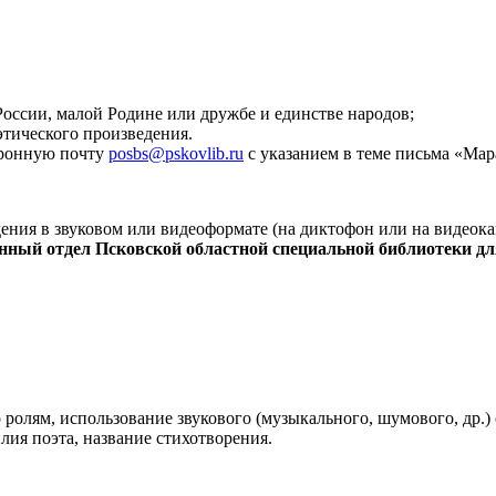
 России, малой Родине или дружбе и единстве народов;
этического произведения.
ктронную почту
posbs@pskovlib.ru
с указанием в теме письма «Ма
ния в звуковом или видеоформате (на диктофон или на видеока
ый отдел Псковской областной специальной библиотеки для не
 ролям, использование звукового (музыкального, шумового, др.)
лия поэта, название стихотворения.