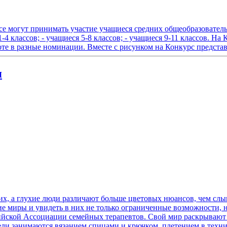
урсе могут принимать участие учащиеся средних общеобразовател
1-4 классов; - учащиеся 5-8 классов; - учащиеся 9-11 классов.
оте в разные номинации. Вместе с рисунком на Конкурс предста
я
ячих, а глухие люди различают больше цветовых нюансов, чем сл
ие миры и увидеть в них не только ограниченные возможности, 
ийской Ассоциации семейных терапевтов. Свой мир раскрывают 
ли занимаются вязанием спицами и крючком, плетением в техник