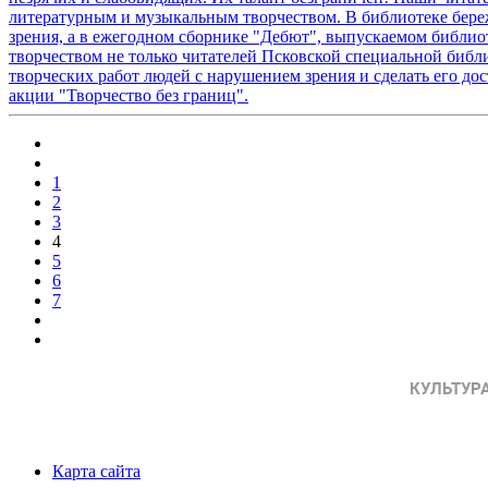
литературным и музыкальным творчеством. В библиотеке бере
зрения, а в ежегодном сборнике "Дебют", выпускаемом библиот
творчеством не только читателей Псковской специальной библ
творческих работ людей с нарушением зрения и сделать его д
акции "Творчество без границ".
1
2
3
4
5
6
7
Карта сайта