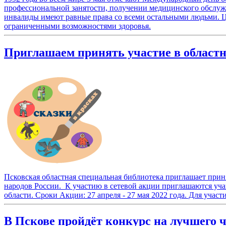
профессиональной занятости, получении медицинского обслужи
инвалиды имеют равные права со всеми остальными людьми. Ц
ограниченными возможностями здоровья.
Приглашаем принять участие в областн
Псковская областная специальная библиотека приглашает приня
народов России. К участию в сетевой акции приглашаются уч
области. Сроки Акции: 27 апреля - 27 мая 2022 года. Для учас
В Пскове пройдёт конкурс на лучшего ч