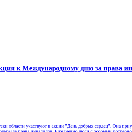
акция к Международному дню за права и
теки области участвуют в акции "День добрых сердец". Она пр
орьбы за права инвалидов. Ежедневно люди с особыми потребно