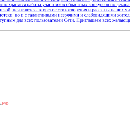
жно хранятся работы участников областных конкурсов по декор
екой, печатаются авторские стихотворения и рассказы наших чи
иотеки, но и с талантливыми незрячими и слабовидящими жител
оступным для всех пользователей Сети. Приглашаем всех желаю