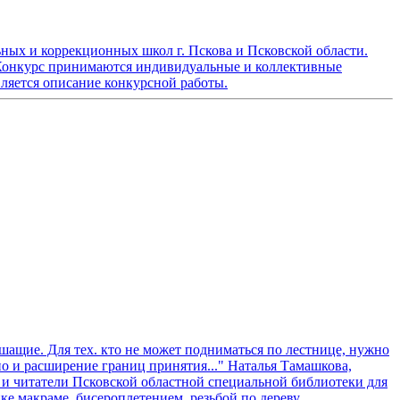
ьных и коррекционных школ г. Пскова и Псковской области.
 На Конкурс принимаются индивидуальные и коллективные
вляется описание конкурсной работы.
ышащие. Для тех. кто не может подниматься по лестнице, нужно
но и расширение границ принятия..." Наталья Тамашкова,
и читатели Псковской областной специальной библиотеки для
е макраме, бисероплетением, резьбой по дереву,