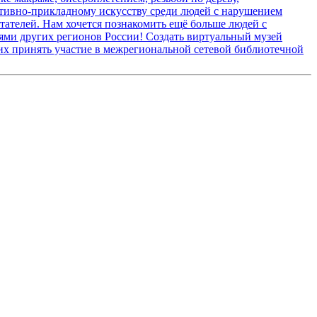
ативно-прикладному искусству среди людей с нарушением
тателей. Нам хочется познакомить ещё больше людей с
ями других регионов России! Создать виртуальный музей
щих принять участие в межрегиональной сетевой библиотечной