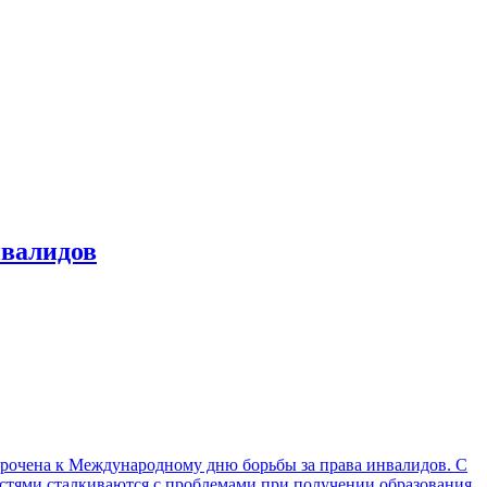
нвалидов
иурочена к Международному дню борьбы за права инвалидов. С
стями сталкиваются с проблемами при получении образования,