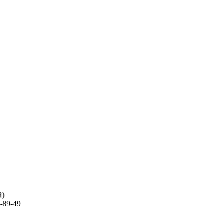
й)
-89-49