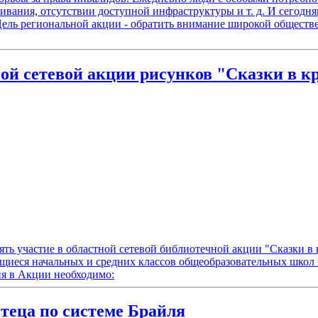
вания, отсутствии доступной инфраструктуры и т. д. И сегодня
ель региональной акции - обратить внимание широкой обществе
ой сетевой акции рисунков "Сказки в к
ть участие в областной сетевой библиотечной акции "Сказки в 
ащиеся начальных и средних классов общеобразовательных школ
тия в Акции необходимо:
теца по системе Брайля