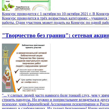
Конкурс проводится с 1 октября по 10 октября 2021 г. В Конк
Конкурс проводится в трёх возрастных категориях: - учащиеся 
работы. Один участник может подать на Конкурс по одной раб
"Творчество без границ": сетевая акци
"... у слепых людей часто намного боле тонкий слух, чем у зр
строить пандусы. Но нужно и попристальнее вглядеться в друг
психолог, член Европейской Ассоциации психотерапии и Росс
незрячих и слабовидящих. Их талант безграничен! Наши читате