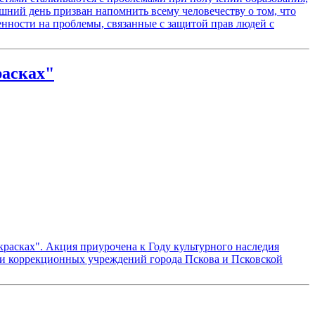
шний день призван напомнить всему человечеству о том, что
нности на проблемы, связанные с защитой прав людей с
расках"
красках". Акция приурочена к Году культурного наследия
 и коррекционных учреждений города Пскова и Псковской