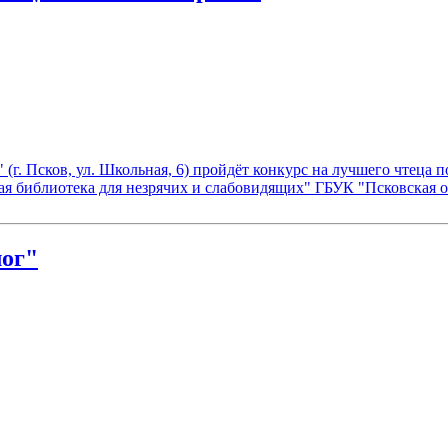
а" (г. Псков, ул. Школьная, 6) пройдёт конкурс на лучшего чтец
я библиотека для незрячих и слабовидящих" ГБУК "Псковская об
лог"