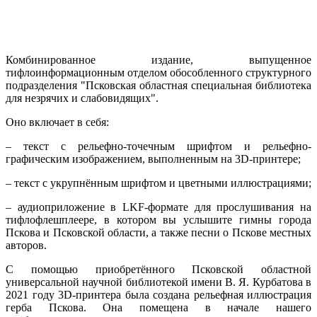
Комбинированное издание, выпущенное
тифлоинформационным отделом обособленного структурного
подразделения "Псковская областная специальная библиотека
для незрячих и слабовидящих".
Оно включает в себя:
– текст с рельефно-точечным шрифтом и рельефно-
графическим изображением, выполненным на 3D-принтере;
– текст с укрупнённым шрифтом и цветными иллюстрациями;
– аудиоприложение в LKF-формате для прослушивания на
тифлофлешплеере, в котором вы услышите гимны города
Пскова и Псковской области, а также песни о Пскове местных
авторов.
С помощью приобретённого Псковской областной
универсальной научной библиотекой имени В. Я. Курбатова в
2021 году 3D-принтера была создана рельефная иллюстрация
герба Пскова. Она помещена в начале нашего