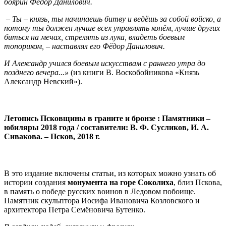
боярин Фёдор Данилович.
– Ты – князь, ты начинаешь битву и ведёшь за собой войско, а
потому ты должен лучше всех управлять конём, лучше других
биться на мечах, стрелять из лука, владеть боевым
топориком, – наставлял его Фёдор Данилович.
И Александр учился боевым искусствам с раннего утра до
позднего вечера...»
(из книги В. Воскобойникова «Князь
Александр Невский»).
Летопись Псковщины в граните и бронзе : Памятники –
юбиляры 2018 года / составители: В. Ф. Сусликов, И. А.
Сивакова. – Псков, 2018 г.
В это издание включены статьи, из которых можно узнать об
истории создания
монумента на горе Соколиха
, близ Пскова,
в память о победе русских воинов в Ледовом побоище.
Памятник скульптора Иосифа Ивановича Козловского и
архитектора Петра Семёновича Бутенко.