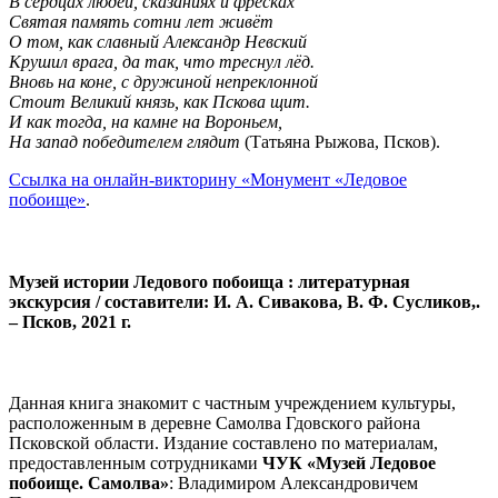
В сердцах людей, сказаниях и фресках
Святая память сотни лет живёт
О том, как славный Александр Невский
Крушил врага, да так, что треснул лёд.
Вновь на коне, с дружиной непреклонной
Стоит Великий князь, как Пскова щит.
И как тогда, на камне на Вороньем,
На запад победителем глядит
(Татьяна Рыжова, Псков).
Ссылка на онлайн-викторину «Монумент «Ледовое
побоище»
.
Музей истории Ледового побоища : литературная
экскурсия / составители: И. А. Сивакова, В. Ф. Сусликов,.
– Псков, 2021 г.
Данная книга знакомит с частным учреждением культуры,
расположенным в деревне Самолва Гдовского района
Псковской области. Издание составлено по материалам,
предоставленным сотрудниками
ЧУК «Музей Ледовое
побоище. Самолва»
: Владимиром Александровичем