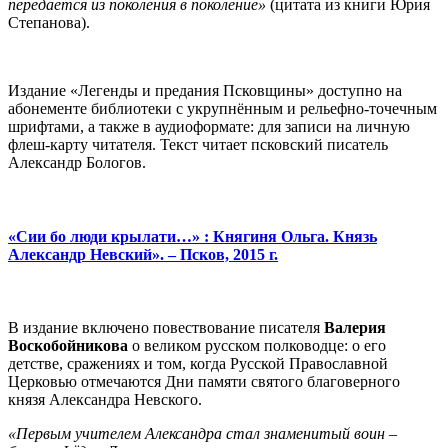
передаётся из поколения в поколение»
(цитата из книги Юрия
Степанова).
Издание «Легенды и предания Псковщины» доступно на
абонементе библиотеки с укрупнённым и рельефно-точечным
шрифтами, а также в аудиоформате: для записи на личную
флеш-карту читателя. Текст читает псковский писатель
Александр Бологов.
«Сии бо люди крылати…» : Княгиня Ольга. Князь
Александр Невский». – Псков, 2015 г.
В издание включено повествование писателя
Валерия
Воскобойникова
о великом русском полководце: о его
детстве, сражениях и том, когда Русской Православной
Церковью отмечаются Дни памяти святого благоверного
князя Александра Невского.
«Первым учителем Александра стал знаменитый воин –