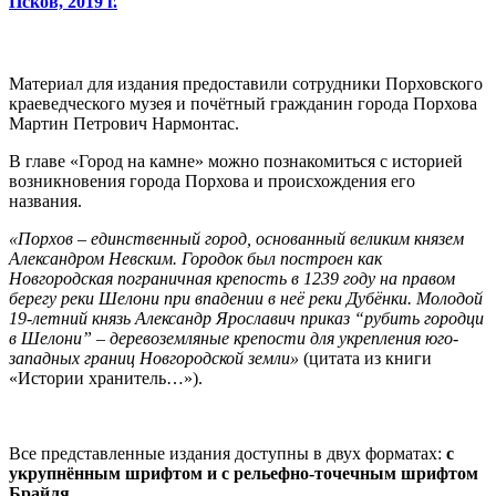
Псков, 2019 г.
Материал для издания предоставили сотрудники Порховского
краеведческого музея и почётный гражданин города Порхова
Мартин Петрович Нармонтас.
В главе «Город на камне» можно познакомиться с историей
возникновения города Порхова и происхождения его
названия.
«Порхов – единственный город, основанный великим князем
Александром Невским. Городок был построен как
Новгородская пограничная крепость в 1239 году на правом
берегу реки Шелони при впадении в неё реки Дубёнки. Молодой
19-летний князь Александр Ярославич приказ “рубить городци
в Шелони” – деревоземляные крепости для укрепления юго-
западных границ Новгородской земли»
(цитата из книги
«Истории хранитель…»).
Все представленные издания доступны в двух форматах:
с
укрупнённым шрифтом и с рельефно-точечным шрифтом
Брайля.