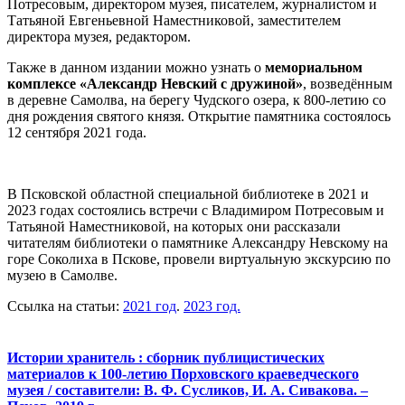
Потресовым, директором музея, писателем, журналистом и
Татьяной Евгеньевной Наместниковой, заместителем
директора музея, редактором.
Также в данном издании можно узнать о
мемориальном
комплексе «Александр Невский с дружиной»
, возведённым
в деревне Самолва, на берегу Чудского озера, к 800-летию со
дня рождения святого князя. Открытие памятника состоялось
12 сентября 2021 года.
В Псковской областной специальной библиотеке в 2021 и
2023 годах состоялись встречи с Владимиром Потресовым и
Татьяной Наместниковой, на которых они рассказали
читателям библиотеки о памятнике Александру Невскому на
горе Соколиха в Пскове, провели виртуальную экскурсию по
музею в Самолве.
Ссылка на статьи:
2021 год
.
2023 год.
Истории хранитель : сборник публицистических
материалов к 100-летию Порховского краеведческого
музея / составители: В. Ф. Сусликов, И. А. Сивакова. –