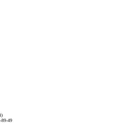
й)
-89-49