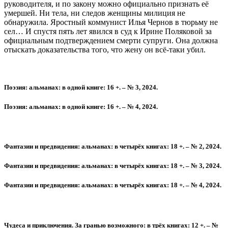
руководителя, и по закону можно официально признать её
умершей. Ни тела, ни следов женщины милиция не
обнаружила. Яростный коммунист Илья Чернов в тюрьму не
сел… И спустя пять лет явился в суд к Ирине Поляковой за
официальным подтверждением смерти супруги. Она должна
отыскать доказательства того, что жену он всё-таки убил.
Поэзия: альманах: в одной книге: 16 +. – № 3, 2024.
Поэзия: альманах: в одной книге: 16 +. – № 4, 2024.
Фантазии и предвидения: альманах: в четырёх книгах: 18 +. – № 2, 2024.
Фантазии и предвидения: альманах: в четырёх книгах: 18 +. – № 3, 2024.
Фантазии и предвидения: альманах: в четырёх книгах: 18 +. – № 4, 2024.
Чудеса и приключения. За гранью возможного: в трёх книгах: 12 +. – №