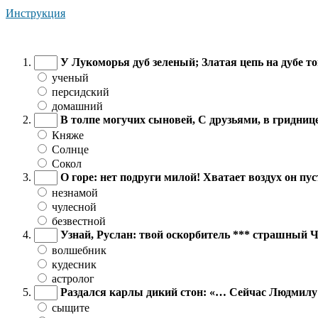
Инструкция
У Лукоморья дуб зеленый; Златая цепь на дубе то
ученый
персидский
домашний
В толпе могучих сыновей, С друзьями, в гридни
Княже
Солнце
Сокол
О горе: нет подруги милой! Хватает воздух он пу
незнамой
чулесной
безвестной
Узнай, Руслан: твой оскорбитель *** страшный 
волшебник
кудесник
астролог
Раздался карлы дикий стон: «… Сейчас Людмилу м
сыщите