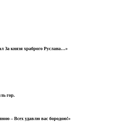
ал За князя храброго Руслана…»
ль гор.
мною – Всех удавлю вас бородою!»