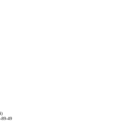
й)
-89-49