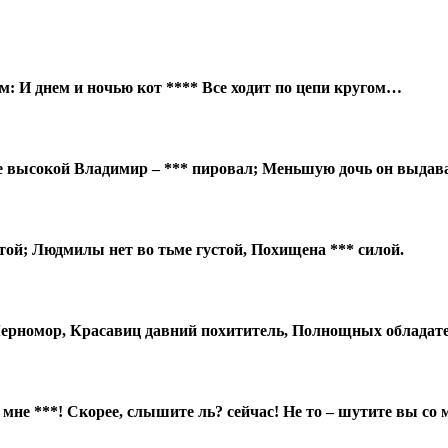
м: И днем и ночью кот **** Все ходит по цепи кругом…
це высокой Владимир – *** пировал; Меньшую дочь он выдав
стой; Людмилы нет во тьме густой, Похищена *** силой.
Черномор, Красавиц давний похититель, Полнощных обладате
не ***! Скорее, слышите ль? сейчас! Не то – шутите вы со 