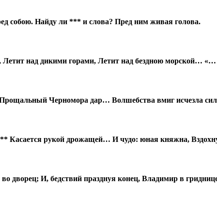
ед собою. Найду ли *** и слова? Пред ним живая голова.
 Летит над дикими горами, Летит над бездною морской… «… Л
т Прощальный Черномора дар… Волшебства вмиг исчезла сил
*** Касается рукой дрожащей… И чудо: юная княжна, Вздохн
 дворец; И, бедствий празднуя конец, Владимир в гриднице