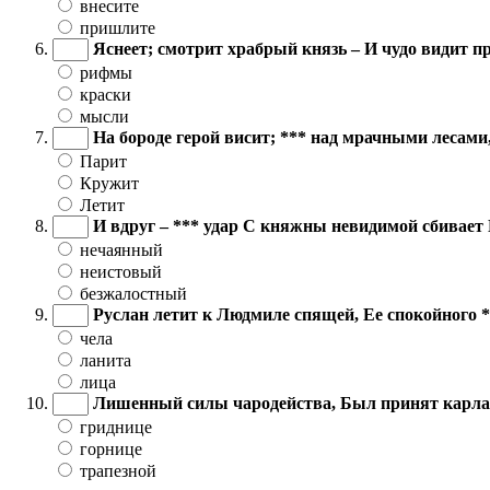
внесите
пришлите
Яснеет; смотрит храбрый князь – И чудо видит пр
рифмы
краски
мысли
На бороде герой висит; *** над мрачными лесами,
Парит
Кружит
Летит
И вдруг – *** удар С княжны невидимой сбивае
нечаянный
неистовый
безжалостный
Руслан летит к Людмиле спящей, Ее спокойного 
чела
ланита
лица
Лишенный силы чародейства, Был принят карла во
гриднице
горнице
трапезной