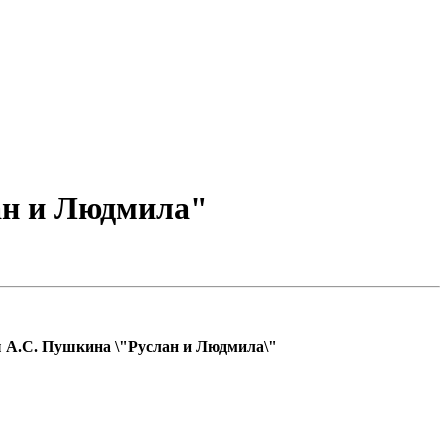
ан и Людмила"
ы А.С. Пушкина \"Руслан и Людмила\"