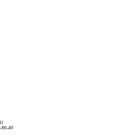
й)
-89-49