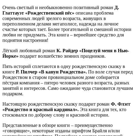
Очень светлый и необыкновенно позитивный роман
Д.
Глаттауэт «Рождественский пёс»
описана проблема
современных людей зрелого возраста, живущих в
переполненном делами мегаполисе, надежда на личное
счастье которых тает. Более трогательной и смешной истории
любви не придумать. Эта книга – вернейшее средство для
поднятия настроения!
Лёгкий любовный роман
К. Райдер «Поцелуй меня в Нью-
Йорке»
подарит волшебство зимних праздников.
Пять историй сплетаются в одну рождественскую сказку в
книге
Р. Пилчер «В канун Рождества».
По воле случая перед
Рождеством в старом провинциальном доме собирается
пёстрая компания – пятеро человек разного возраста, разных
занятий и интересов. Само ожидание чуда становится лучшим
подарком.
Настоящую рождественскую сказку подарит роман
Ф. Флэгг
«Рождество и красный кардинал».
Эта книга для тех, кто
стосковался по доброму слову и красивой истории.
Представленные в обзоре книги – преимущественно
«говорящие», некоторые изданы шрифтом Брайля и/или