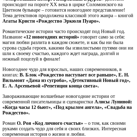
происходит на пороге ХХ века в цирке Соломонского на
Цветном бульваре – готовится новогоднее представление!
Тема детективов продолжена классикой этого жанра – книгой
Агаты Кристи «Рождество Эркюля Пуаро».
Романтические истории часто происходят под Новый год.
Название
«12 новогодних историй»
говорит само за себя:
магия любви разлита в каждом сюжете, и как бы ни была
сурова судьба героев, какими бы извилистыми путями они ни
шли к своему счастью, каждого ждет награда, долгий и
нежный поцелуй в финале!
Новогоднее чудо для взрослых, наших современников, в
книгах:
В. Блок «Рождество наступает все раньше», Е. Н.
Вильмонт «Дама из сугроба», «Детективный Новый год»,
Е. А. Арсеньевой «Репетиция конца света».
Завораживающие волшебные новогодние истории от
современной писательницы и сценаристки
Алисы Луниной:
«Когда часы 12 бьют», «Под крылом ангела», «Свадьба на
Рождество».
Роман
О. Роя «Код личного счастья»
– о том, как своими
руками создать чудо для себя и своих близких. Интересная
современная история о жизни и любви.