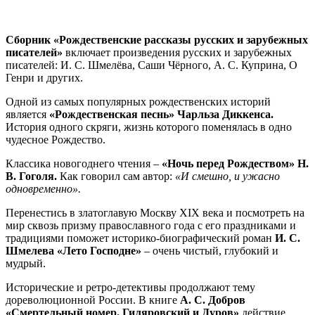
Сборник «Рождественские рассказы русских и зарубежных
писателей»
включает произведения русских и зарубежных
писателей: И. С. Шмелёва, Саши Чёрного, А. С. Куприна, О
Генри и других.
Одной из самых популярных рождественских историй
является
«Рождественская песнь» Чарльза Диккенса.
История одного скряги, жизнь которого поменялась в одно
чудесное Рождество.
Классика новогоднего чтения –
«Ночь перед Рождеством» Н.
В. Гоголя.
Как говорил сам автор:
«И смешно, и ужасно
одновременно».
Перенестись в златоглавую Москву XIX века и посмотреть на
мир сквозь призму православного года с его праздниками и
традициями поможет историко-биографический роман
И. С.
Шмелева «Лето Господне»
– очень чистый, глубокий и
мудрый.
Исторические и ретро-детективы продолжают тему
дореволюционной России. В книге
А. С. Добров
«Смертельный номер. Гиляровский и Дуров»
действие