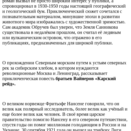
роман вызвал не просто широкий интерес у публики, а
спровоцировал в 1930-1950 годы настоящий географический
и геологический бум. Приключенческий сюжет сочетался с
познавательным материалом, минувшие эпохи в развитии
животного мира изображались с художественной зримостью.
Сам академик Обручев был уверен, что Земля Санникова
существовала в недалёком прошлом, он считал её ледяным
или вулканическим островом, что отражено в его
публикациях, предназначенных для широкой публики.
О прохождении Северным морским путем к устьям северных
рек за сибирским хлебом, в котором нуждаются
революционные Москва и Ленинград, рассказывает
приключенческая повесть
братьев Вайнеров «Карский
рейд».
О великом норвежце Фритьофе Нансене говорили, что он
велик как полярный исследователь, более велик как учёный и
еще более велик как человек. В своё время царское
правительство помогло Нансену в его северном путешествии,
спустя годы он помог миллионам голодающим в России и на
Украине. 30 сентября 1921 года он вышел на трибуну Лиги