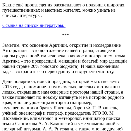
Какие ещё произведения рассказывают о полярных широтах,
путешественниках и местных жителях, можно узнать из
списка литературы.
Ссылка на список литературы.
***
Заметим, что освоение Арктики, открытие и исследование
Антарктиды – это достижение нашей страны, стоящее в
одном ряду с полётом человека в космос и покорением атома.
Арктика – это прекрасный, манящий и богатый мир (дающий
нашей стране 20% годового бюджета). И наша важнейшая
задача сохранить его первозданную и хрупкую чистоту.
День полярника, новый праздник, который мы отмечаем с
2013 года, напоминает нам о смелых, волевых и отважных
людях, открывших нам северные просторы нашей страны, а
также позволяет по-новому взглянуть и на историю родного
края, многие уроженцы которого (например,
путешественники братья Лаптевы, барон Ф. П. Врангель,
учёный океанограф и географ, председатель РГО Ю. М.
Шокальский, климатолог и метеоролог, инициатор поиска
земли Санникова А. А. Каминский и уже упоминавшийся
полярный штурман А. А. Ритсланд, а также многие другие)