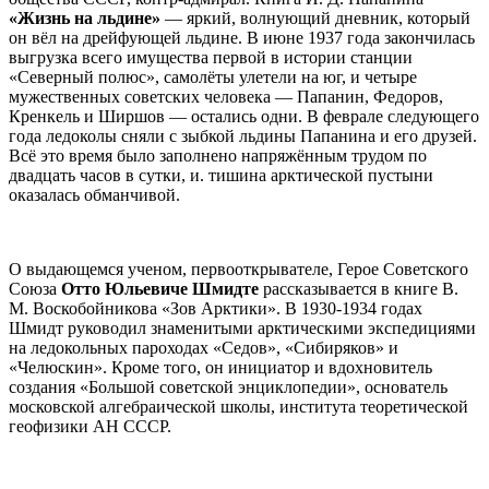
«Жизнь на льдине»
— яркий, волнующий дневник, который
он вёл на дрейфующей льдине. В июне 1937 года закончилась
выгрузка всего имущества первой в истории станции
«Северный полюс», самолёты улетели на юг, и четыре
мужественных советских человека — Папанин, Федоров,
Кренкель и Ширшов — остались одни. В феврале следующего
года ледоколы сняли с зыбкой льдины Папанина и его друзей.
Всё это время было заполнено напряжённым трудом по
двадцать часов в сутки, и. тишина арктической пустыни
оказалась обманчивой.
О выдающемся ученом, первооткрывателе, Герое Советского
Союза
Отто Юльевиче Шмидте
рассказывается в книге В.
М. Воскобойникова «Зов Арктики». В 1930-1934 годах
Шмидт руководил знаменитыми арктическими экспедициями
на ледокольных пароходах «Седов», «Сибиряков» и
«Челюскин». Кроме того, он инициатор и вдохновитель
создания «Большой советской энциклопедии», основатель
московской алгебраической школы, института теоретической
геофизики АН СССР.