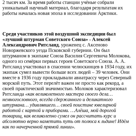
2 тысяч км. За время работы станции учёные собрали
уникальный научный материал, благодаря результатам их
работы началась новая эпоха в исследовании Арктики.
Среди участников этой воздушной экспедиции был
«лучший штурман Советского Союза» - Алексей
Александрович Ритсланд
, уроженец с. Аксеново
Новоржевского уезда Псковской губернии. Он был
штурманом в экипаже Союза Василия Сергеевича Молокова,
одного из семёрки первых героев Советского Союза. А. А.
Ритсланд участвовал в спасении челюскинцев в 1934 году, их
экипаж сумел вывести больше всех людей – 39 человек. Они
вместе в 1936 году прокладывали авиатрассу через Северный
морской путь. Этот перелёт важен не просто как рекорд, а
своей практической значимостью. Молоков характеризовал
Ритсланда
«как великолепного мастера своего дела…
немногословного, всегда сдержанного и деликатного
штурмана… удивлявшего… своей поистине ювелирной
работой с картой и приборами. …Алёша, мой дорогой
товарищ, как великолепно сумел он рассчитать курс и
абсолютно верно наметить путь от полюса к льдине! Идём
как по начерченной прямой линии».