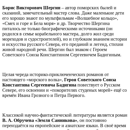
Борис Викторович Шергин
– автор поморских былей и
сказаний, замечательный мастер слова. Даже маленькие дети
его хорошо знают по мультфильмам «Волшебное кольцо»,
«Смех и горе и Бела моря» и др. Творчество Шергина
питалось не только биографическими источниками (он
родился в семье корабельного мастера, долго жил среди
мореходов и судостроителей), но и глубоким знанием истории
и искусства русского Севера, его преданий и легенд, стихии
живой народной речи. Шергин был знаком с Героем
Советского Союза Константином Сергеевичем Бадигиным.
Целая череда историко-приключенческих романов от
настоящего «морского волка»,
Героя Советского Союза
Константина Сергеевича Бадигина
повествует о Русском
Севере, его освоении и «покорителях студеных морей» ещё со
времён Ивана Грозного и Петра Первого.
Классикой научно-фантастической литературы является роман
В. А. Обручева «Земля Санникова»
, он постоянно
переиздаётся на европейские и азиатские языки. В своё время