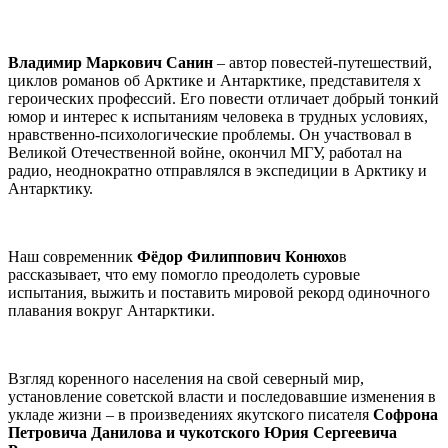
Владимир Маркович Санин
– автор повестей-путешествий,
циклов романов об Арктике и Антарктике, представителя х
героических профессий. Его повести отличает добрый тонкий
юмор и интерес к испытаниям человека в трудных условиях,
нравственно-психологические проблемы. Он участвовал в
Великой Отечественной войне, окончил МГУ, работал на
радио, неоднократно отправлялся в экспедиции в Арктику и
Антарктику.
Наш современник
Фёдор Филиппович Конюхо
в
рассказывает, что ему помогло преодолеть суровые
испытания, выжить и поставить мировой рекорд одиночного
плавания вокруг Антарктики.
Взгляд коренного населения на свой северный мир,
установление советской власти и последовавшие изменения в
укладе жизни – в произведениях якутского писателя
Софрона
Петровича Данилова и чукотского Юрия Сергеевича