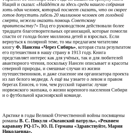
Наций и сказал:
«Найдётся ли здесь среди нашего собрания
хоть один человек, который посмеет сказать, что он скорее
готов допустить гибель 20 миллионов человек от голодной
смерти, нежели оказать помощь Советскому
правительству?
» Под его руководством действовали более
тридцати благотворительных организаций, которые помогли
спасти от голода более миллиона детей и взрослых. Если
вернуться к полярной теме, то мы предлагаем читателям
книгу
Ф. Нансена «Через Сибирь»
, которая стала результатом
его путешествия в нашу страну в 1913 году. Книга
представляет интерес как для учёных, так и для любителей
авантюрного чтения, поскольку Нансен описывает и красоты
северной природы, и смешные случаи из жизни
путешественников, и даже спасение им организатора проекта
из лап белого медведя. А ещё вы узнаете о левом и правом
берегах Енисея, о том, чем русский тарантас лучше
норвежского экипажа, о жизни коренного населения Сибири
и о футбольной красноярской команде.
Арктике в годы Великой Отечественной войны посвящены
романы
В. С. Пикуля «Океанский патруль», «Реквием
каравану PQ-17», Ю. П. Германа «Здравствуйте, Мария
Николаевна».