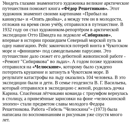
Увидеть глазами знаменитого художника великие арктические
путешествия поможет книга
«Фёдор Решетников».
Этот
художник знаменит своими картинами «Прибыл на
каникулы» и «Опять двойка», а между тем он в молодости,
отложив на время свою учёбу, отправился в путешествие. В
1932 году он стал художником-репортёром в арктической
экспедиции Отто Шмидта на ледоколе
«Сибиряков»
,
впервые в истории прошедшем Северный морской путь за
одну навигацию. Рейс закончился потерей винта в Чукотском
море и «финишем» под самодельными парусами. Это
путешествие дало сюжет его дебютной живописной работе -
«Ремонт "Сибирякова" во льдах». А годом позже художник
отправился на
«Челюскине»
, которому было суждено
потерпеть крушение и затонуть в Чукотском море. В
результате катастрофы на льду оказались 104 человека. В это
экспедиции были и дети. В семье геодезиста В. Г. Васильева,
который отправился в экспедицию с женой, родилась дочка
Карина. Спасённая лётчиками команда с триумфом вернулась
в столицу, а привезённые зарисовки на фоне «челюскинской
эпопеи» стали предметом славы молодого Федора
Решетникова. Работа «Гибель "Челюскина"» (1973) была
написана по воспоминаниям и рисункам уже спустя много
лет.