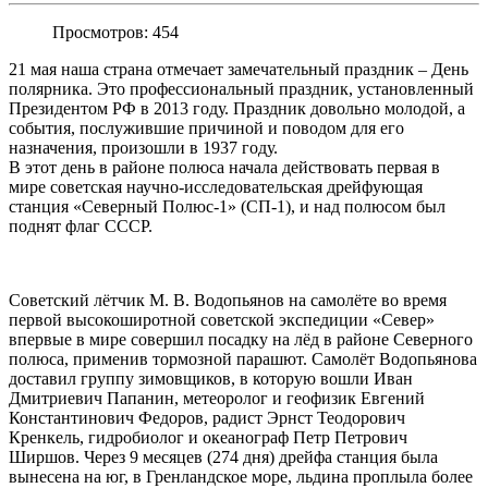
Просмотров: 454
21 мая наша страна отмечает замечательный праздник – День
полярника. Это профессиональный праздник, установленный
Президентом РФ в 2013 году. Праздник довольно молодой, а
события, послужившие причиной и поводом для его
назначения, произошли в 1937 году.
В этот день в районе полюса начала действовать первая в
мире советская научно-исследовательская дрейфующая
станция «Северный Полюс-1» (СП-1), и над полюсом был
поднят флаг СССР.
Советский лётчик М. В. Водопьянов на самолёте во время
первой высокоширотной советской экспедиции «Север»
впервые в мире совершил посадку на лёд в районе Северного
полюса, применив тормозной парашют. Самолёт Водопьянова
доставил группу зимовщиков, в которую вошли Иван
Дмитриевич Папанин, метеоролог и геофизик Евгений
Константинович Федоров, радист Эрнст Теодорович
Кренкель, гидробиолог и океанограф Петр Петрович
Ширшов. Через 9 месяцев (274 дня) дрейфа станция была
вынесена на юг, в Гренландское море, льдина проплыла более