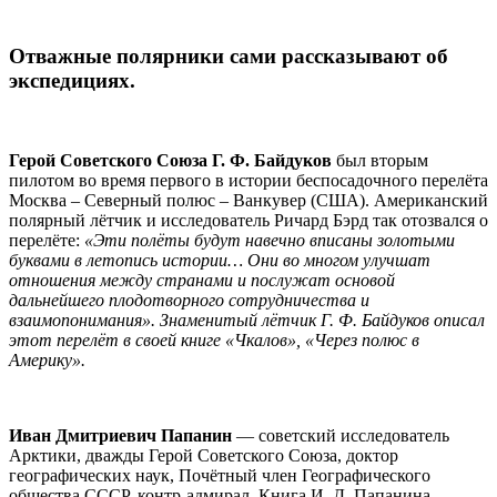
Отважные полярники сами рассказывают об
экспедициях.
Герой Советского Союза Г. Ф. Байдуков
был вторым
пилотом во время первого в истории беспосадочного перелёта
Москва – Северный полюс – Ванкувер (США). Американский
полярный лётчик и исследователь Ричард Бэрд так отозвался о
перелёте:
«Эти полёты будут навечно вписаны золотыми
буквами в летопись истории… Они во многом улучшат
отношения между странами и послужат основой
дальнейшего плодотворного сотрудничества и
взаимопонимания». Знаменитый лётчик Г. Ф. Байдуков описал
этот перелёт в своей книге «Чкалов», «Через полюс в
Америку».
Иван Дмитриевич Папанин
— советский исследователь
Арктики, дважды Герой Советского Союза, доктор
географических наук, Почётный член Географического
общества СССР, контр-адмирал. Книга И. Д. Папанина