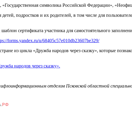
», «Государственная символика Российской Федерации», «Неофи
я детей, подростков и их родителей, в том числе для пользова
 шаблон сертификата участника для самостоятельного заполнени
s://forms.yandex.ru/u/68405c57e010db23607be329/
тране из цикла «Дружба народов через сказку», которые познак
ружба народов через сказку».
флоинформационным отделом Псковской областной специальной б