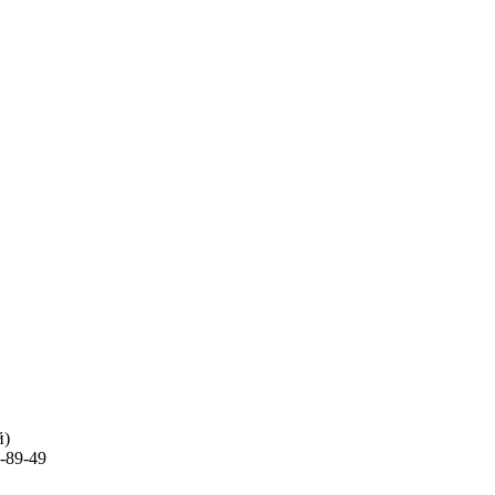
й)
-89-49