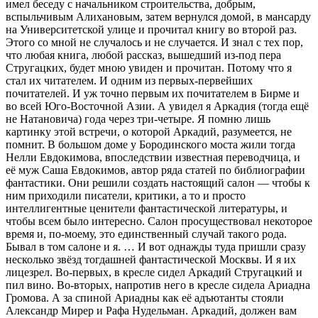
имел беседу с начальником строительства, добрым,
вспыльчивым Алихановым, затем вернулся домой, в мансарду
на Университетской улице и прочитал книгу во второй раз.
Этого со мной не случалось и не случается. И знал с тех пор,
что любая книга, любой рассказ, вышедший из-под пера
Стругацких, будет мною увиден и прочитан. Потому что я
стал их читателем. И одним из первых-первейших
почитателей. И уж точно первым их почитателем в Бирме и
во всей Юго-Восточной Азии. А увидел я Аркадия (тогда ещё
не Натановича) года через три-четыре. Я помню лишь
картинку этой встречи, о которой Аркадий, разумеется, не
помнит. В большом доме у Бородинского моста жили тогда
Нелли Евдокимова, впоследствии известная переводчица, и
её муж Саша Евдокимов, автор ряда статей по библиографии
фантастики. Они решили создать настоящий салон — чтобы к
ним приходили писатели, критики, а то и просто
интеллигентные ценители фантастической литературы, и
чтобы всем было интересно. Салон просуществовал некоторое
время и, по-моему, это единственный случай такого рода.
Бывал в том салоне и я. … И вот однажды туда пришли сразу
несколько звёзд тогдашней фантастической Москвы. И я их
лицезрел. Во-первых, в кресле сидел Аркадий Стругацкий и
пил вино. Во-вторых, напротив него в кресле сидела Ариадна
Громова. А за спиной Ариадны как её адъютанты стояли
Александр Мирер и Рафа Нудельман. Аркадий, должен вам