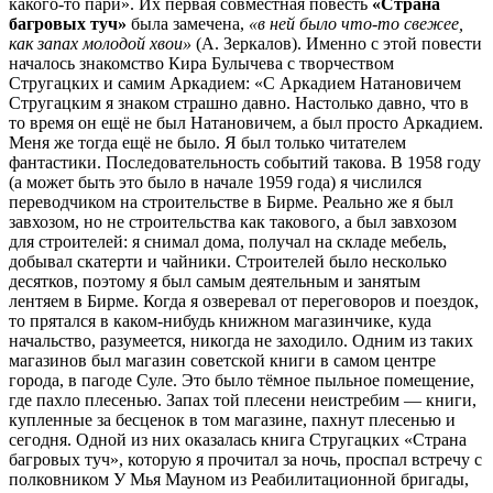
какого-то пари». Их первая совместная повесть
«Страна
багровых туч»
была замечена,
«в ней было что-то свежее,
как запах молодой хвои»
(А. Зеркалов). Именно с этой повести
началось знакомство Кира Булычева с творчеством
Стругацких и самим Аркадием: «С Аркадием Натановичем
Стругацким я знаком страшно давно. Настолько давно, что в
то время он ещё не был Натановичем, а был просто Аркадием.
Меня же тогда ещё не было. Я был только читателем
фантастики. Последовательность событий такова. В 1958 году
(а может быть это было в начале 1959 года) я числился
переводчиком на строительстве в Бирме. Реально же я был
завхозом, но не строительства как такового, а был завхозом
для строителей: я снимал дома, получал на складе мебель,
добывал скатерти и чайники. Строителей было несколько
десятков, поэтому я был самым деятельным и занятым
лентяем в Бирме. Когда я озверевал от переговоров и поездок,
то прятался в каком-нибудь книжном магазинчике, куда
начальство, разумеется, никогда не заходило. Одним из таких
магазинов был магазин советской книги в самом центре
города, в пагоде Суле. Это было тёмное пыльное помещение,
где пахло плесенью. Запах той плесени неистребим — книги,
купленные за бесценок в том магазине, пахнут плесенью и
сегодня. Одной из них оказалась книга Стругацких «Страна
багровых туч», которую я прочитал за ночь, проспал встречу с
полковником У Мья Мауном из Реабилитационной бригады,