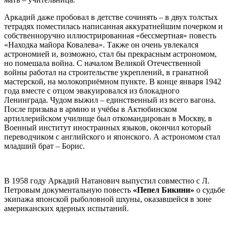
Аркадий даже пробовал в детстве сочинять – в двух толстых
тетрадях поместилась написанная аккуратнейшим почерком и
собственноручно иллюстрированная «бессмертная» повесть
«Находка майора Ковалева». Также он очень увлекался
астрономией и, возможно, стал бы прекрасным астрономом,
но помешала война. С началом Великой Отечественной
войны работал на строительстве укреплений, в гранатной
мастерской, на молокоприёмном пункте. В конце января 1942
года вместе с отцом эвакуировался из блокадного
Ленинграда. Чудом выжил – единственный из всего вагона.
После призыва в армию и учёбы в Актюбинском
артиллерийском училище был откомандирован в Москву, в
Военный институт иностранных языков, окончил который
переводчиком с английского и японского. А астрономом стал
младший брат – Борис.
В 1958 году Аркадий Натанович выпустил совместно с Л.
Петровым документальную повесть
«Пепел Бикини»
о судьбе
экипажа японской рыболовной шхуны, оказавшейся в зоне
американских ядерных испытаний.