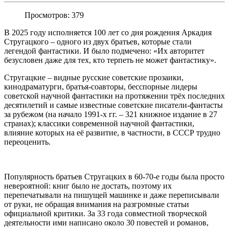
Просмотров: 379
В 2025 году исполняется 100 лет со дня рождения Аркадия
Стругацкого – одного из двух братьев, которые стали
легендой фантастики. И было подмечено: «Их авторитет
безусловен даже для тех, кто терпеть не может фантастику».
Стругацкие – видные русские советские прозаики,
кинодраматурги, братья-соавторы, бесспорные лидеры
советской научной фантастики на протяжении трёх последних
десятилетий и самые известные советские писатели-фантасты
за рубежом (на начало 1991-х гг. – 321 книжное издание в 27
странах); классики современной научной фантастики,
влияние которых на её развитие, в частности, в СССР трудно
переоценить.
Популярность братьев Стругацких в 60-70-е годы была просто
невероятной: книг было не достать, поэтому их
перепечатывали на пишущей машинке и даже переписывали
от руки, не обращая внимания на разгромные статьи
официальной критики. За 33 года совместной творческой
деятельности ими написано около 30 повестей и романов,