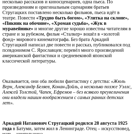
несколько рассказов и киносценариев, одна пьеса. По
произведениям и оригинальным сценариям братьев
Стругацких поставлено несколько фильмов, пьеса идёт в
театре. Повести
«Трудно быть богом», «Улитка на склоне»,
«Пикник на обочине», «Хромая судьба», «Жук в
муравейнике»
и многие другие хорошо известны читателям в
стране и за рубежом, фильм «Сталкер» вошёл в «золотой
фонд» мирового кинематографа. Без брата Аркадий
Стругацкий написал две повести и рассказ, публиковался под
псевдонимом С. Ярославцев; перевёл много произведений
американской фантастики и средневековой японской
классической литературы.
Оказывается, они оба любили фантастику с детства:
«Жюль
Верн, Александр Беляев, Конан-Дойль, а несколько позже Уэллс,
Алексей Толстой, Чапек, Ефремов – без всякого преувеличения
они владели нашим воображением с самых ранних детских
лет».
Аркадий Натанович Стругацкий родился 28 августа 1925
года
в Батуми, затем жил в Ленинграде. Отец – искусствовед,
мать – учительница.