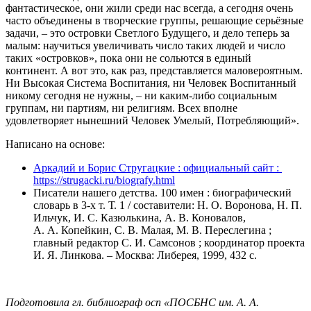
фантастическое, они жили среди нас всегда, а сегодня очень
часто объединены в творческие группы, решающие серьёзные
задачи, – это островки Светлого Будущего, и дело теперь за
малым: научиться увеличивать число таких людей и число
таких «островков», пока они не сольются в единый
континент. А вот это, как раз, представляется маловероятным.
Ни Высокая Система Воспитания, ни Человек Воспитанный
никому сегодня не нужны, – ни каким-либо социальным
группам, ни партиям, ни религиям. Всех вполне
удовлетворяет нынешний Человек Умелый, Потребляющий».
Написано на основе:
Аркадий и Борис Стругацкие : официальный сайт :
https://strugacki.ru/biografy.html
Писатели нашего детства. 100 имен : биографический
словарь в 3-х т. Т. 1 / составители: Н. О. Воронова, Н. П.
Ильчук, И. С. Казюлькина, А. В. Коновалов,
А. А. Копейкин, С. В. Малая, М. В. Переслегина ;
главный редактор С. И. Самсонов ; координатор проекта
И. Я. Линкова. – Москва: Либерея, 1999, 432 с.
Подготовила гл. библиограф осп «ПОСБНС им. А. А.