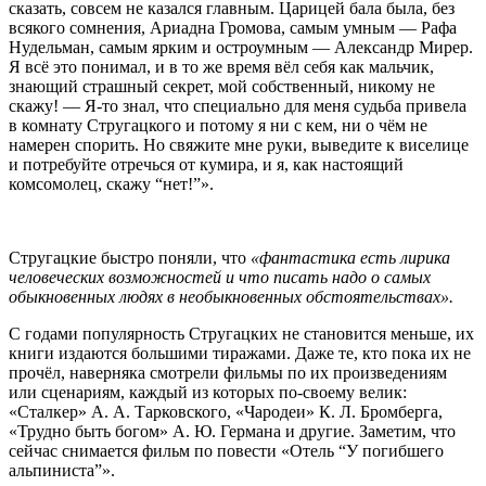
сказать, совсем не казался главным. Царицей бала была, без
всякого сомнения, Ариадна Громова, самым умным — Рафа
Нудельман, самым ярким и остроумным — Александр Мирер.
Я всё это понимал, и в то же время вёл себя как мальчик,
знающий страшный секрет, мой собственный, никому не
скажу! — Я-то знал, что специально для меня судьба привела
в комнату Стругацкого и потому я ни с кем, ни о чём не
намерен спорить. Но свяжите мне руки, выведите к виселице
и потребуйте отречься от кумира, и я, как настоящий
комсомолец, скажу “нет!”».
Стругацкие быстро поняли, что
«фантастика есть лирика
человеческих возможностей и что писать надо о самых
обыкновенных людях в необыкновенных обстоятельствах».
С годами популярность Стругацких не становится меньше, их
книги издаются большими тиражами. Даже те, кто пока их не
прочёл, наверняка смотрели фильмы по их произведениям
или сценариям, каждый из которых по-своему велик:
«Сталкер» А. А. Тарковского, «Чародеи» К. Л. Бромберга,
«Трудно быть богом» А. Ю. Германа и другие. Заметим, что
сейчас снимается фильм по повести «Отель “У погибшего
альпиниста”».