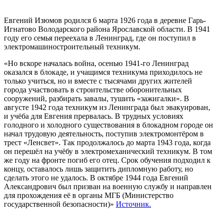
Евгений Изюмов родился 6 марта 1926 года в деревне Гарь-
Игнатово Володарского района Ярославской области. В 1941
году его семья переехала в Ленинград, где он поступил в
электромашиностроительный техникум.
«Но вскоре началась война, осенью 1941-го Ленинград
оказался в блокаде, и учащимся техникума приходилось не
только учиться, но и вместе с тысячами других жителей
города участвовать в строительстве оборонительных
сооружений, разбирать завалы, тушить «зажигалки». В
августе 1942 года техникум из Ленинграда был эвакуирован,
и учёба для Евгения прервалась. В трудных условиях
голодного и холодного существования в блокадном городе он
начал трудовую деятельность, поступив электромонтёром в
трест «Ленсвет». Так продолжалось до марта 1943 года, когда
он перешёл на учёбу в электромеханический техникум. В том
же году на фронте погиб его отец. Срок обучения подходил к
концу, оставалось лишь защитить дипломную работу, но
сделать этого не удалось. В октябре 1944 года Евгений
Александрович был призван на военную службу и направлен
для прохождения её в органы МГБ (Министерство
государственной безопасности)»
Источник.