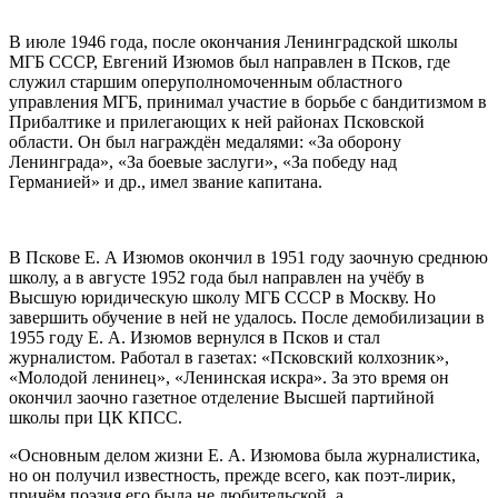
В июле 1946 года, после окончания Ленинградской школы
МГБ СССР, Евгений Изюмов был направлен в Псков, где
служил старшим оперуполномоченным областного
управления МГБ, принимал участие в борьбе с бандитизмом в
Прибалтике и прилегающих к ней районах Псковской
области. Он был награждён медалями: «За оборону
Ленинграда», «За боевые заслуги», «За победу над
Германией» и др., имел звание капитана.
В Пскове Е. А Изюмов окончил в 1951 году заочную среднюю
школу, а в августе 1952 года был направлен на учёбу в
Высшую юридическую школу МГБ СССР в Москву. Но
завершить обучение в ней не удалось. После демобилизации в
1955 году Е. А. Изюмов вернулся в Псков и стал
журналистом. Работал в газетах: «Псковский колхозник»,
«Молодой ленинец», «Ленинская искра». За это время он
окончил заочно газетное отделение Высшей партийной
школы при ЦК КПСС.
«Основным делом жизни Е. А. Изюмова была журналистика,
но он получил известность, прежде всего, как поэт-лирик,
причём поэзия его была не любительской, а