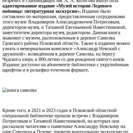
незрячих и слабовидящих им. А. А. Бологова выпустила
адаптированное издание «Музей истории Ледового
побоища: литературная экскурсия».
Издание было
составлено по материалам, предоставленным сотрудниками
этого музея: Владимиром Александровичем Потресовым,
директором музея, и Татьяной Евгеньевной Наместниковой,
заместителем директора музея, редактором. Данная книга
знакомит с музеем, расположенным в деревне Самолва
Гдовского района Псковской области. Также в издании можно
узнать о мемориальном комплексе «Александр Невский с
дружиной», возведённом в деревне Самолва, на берегу
Чудского озера, к 800-летию со дня рождения святого князя.
Издание доступно на абонементе библиотеки с укрупнённым
шрифтом и в рельефно-точечном формате.
Кроме того, в 2021 и 2023 годах в Псковской областной
специальной библиотеке прошли встречи с Владимиром
Потресовым и Татьяной Наместниковой, на которых они
рассказали читателям о памятнике Александру Невскому на
горе Соколиха в Пскове, провели виртуальную экскурсию по