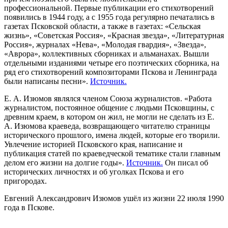
профессиональной. Первые публикации его стихотворений
появились в 1944 году, а с 1955 года регулярно печатались в
газетах Псковской области, а также в газетах: «Сельская
жизнь», «Советская Россия», «Красная звезда», «Литературная
Россия», журналах «Нева», «Молодая гвардия», «Звезда»,
«Аврора», коллективных сборниках и альманахах. Вышли
отдельными изданиями четыре его поэтических сборника, на
ряд его стихотворений композиторами Пскова и Ленинграда
были написаны песни».
Источник.
Е. А. Изюмов являлся членом Союза журналистов. «Работа
журналистом, постоянное общение с людьми Псковщины, с
древним краем, в котором он жил, не могли не сделать из Е.
А. Изюмова краеведа, возвращающего читателю страницы
исторического прошлого, имена людей, которые его творили.
Увлечение историей Псковского края, написание и
публикация статей по краеведческой тематике стали главным
делом его жизни на долгие годы».
Источник.
Он писал об
исторических личностях и об уголках Пскова и его
пригородах.
Евгений Александрович Изюмов ушёл из жизни 22 июля 1990
года в Пскове.