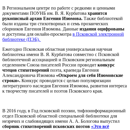
В Региональном центре по работе с редкими и ценными
документами ПОУНБ им. В. Я. Курбатова
хранится
рукописный архив Евгения Изюмова.
Также библиотекой
были изданы три стихотворных и семь прозаических
сборников Евгения Изюмова. Данные
издания оцифрованы
и доступны для онлайн-просмотра
в Псковской электронной
библиотеке (ПЭБ).
Ежегодно Псковская областная универсальная научная
библиотека имени В. Я. Курбатова совместно с Псковской
библиотечной ассоциацией и Псковским региональным
отделением Союза писателей России проводит
конкурс
чтецов стихотворений
поэта, краеведа Евгения
Александровича Изюмова
«Откроем для себя Изюмовские
строки».
Конкурс проводится с целью популяризации
литературного наследия Евгения Изюмова, развития интереса
к творчеству писателей и поэтов Псковского края.
В 2016 году, в Год псковской поэзии, тифлоинформационный
отдел Псковской областной специальной библиотеки для
незрячих и слабовидящих имени А. А. Бологова выпустил
сборник стихотворений псковских поэтов
«Это всё