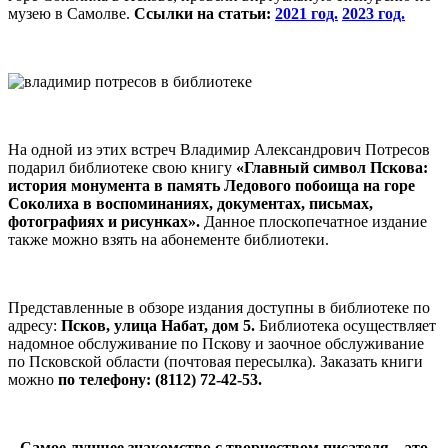
музею в Самолве.
Ссылки на статьи:
2021 год.
2023 год.
На одной из этих встреч Владимир Александрович Потресов
подарил библиотеке свою книгу
«Главный символ Пскова:
история монумента в память Ледового побоища на горе
Соколиха в воспоминаниях, документах, письмах,
фотографиях и рисунках».
Данное плоскопечатное издание
также можно взять на абонементе библиотеки.
Представленные в обзоре издания доступны в библиотеке по
адресу:
Псков, улица Набат, дом 5.
Библиотека осуществляет
надомное обслуживание по Пскову и заочное обслуживание
по Псковской области (почтовая пересылка). Заказать книги
можно
по телефону: (8112) 72-42-53.
Самое лучшее знакомство с творчеством писателя – это