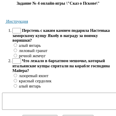
Задание № 4 онлайн-игры \"Сказ о Пскове\"
Инструкция
Перстень с каким камнем подарила Настенька
заморскому купцу Якобу в награду за поимку
воришки?
алый янтарь
лиловый гранат
речной жемчуг
Что лежало в бархатном мешочке, который
итальянские купцы спрятали на корабле господина
Майера?
лазоревый яхонт
красный сердолик
алый янтарь