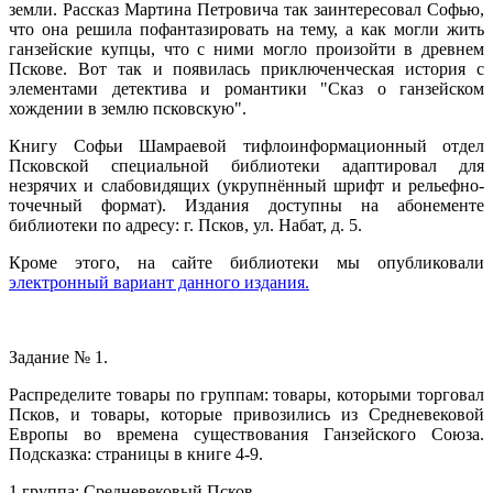
земли. Рассказ Мартина Петровича так заинтересовал Софью,
что она решила пофантазировать на тему, а как могли жить
ганзейские купцы, что с ними могло произойти в древнем
Пскове. Вот так и появилась приключенческая история с
элементами детектива и романтики "Сказ о ганзейском
хождении в землю псковскую".
Книгу Софьи Шамраевой тифлоинформационный отдел
Псковской специальной библиотеки адаптировал для
незрячих и слабовидящих (укрупнённый шрифт и рельефно-
точечный формат). Издания доступны на абонементе
библиотеки по адресу: г. Псков, ул. Набат, д. 5.
Кроме этого, на сайте библиотеки мы опубликовали
электронный вариант данного издания.
Задание № 1.
Распределите товары по группам: товары, которыми торговал
Псков, и товары, которые привозились из Средневековой
Европы во времена существования Ганзейского Союза.
Подсказка: страницы в книге 4-9.
1 группа: Средневековый Псков.