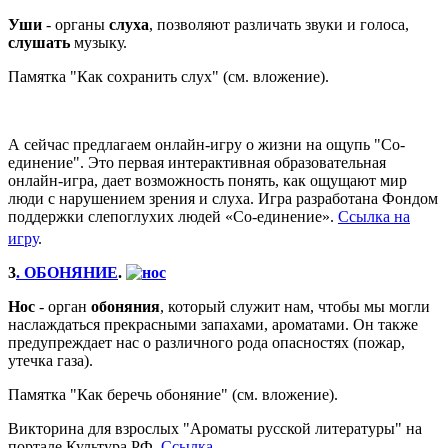
Уши
- органы
слуха
, позволяют различать звуки и голоса,
слушать
музыку.
Памятка "Как сохранить слух" (см. вложение).
А сейчас предлагаем онлайн-игру о жизни на ощупь "Со-
единение". Это первая интерактивная образовательная
онлайн-игра, дает возможность понять, как ощущают мир
люди с нарушением зрения и слуха. Игра разработана Фондом
поддержки слепоглухих людей «Со-единение».
Ссылка на
игру
.
3
. ОБОНЯНИЕ
.
Нос
- орган
обоняния
, который служит нам, чтобы мы могли
наслаждаться прекрасными запахами, ароматами. Он также
предупреждает нас о различного рода опасностях (пожар,
утечка газа).
Памятка "Как беречь обоняние" (см. вложение).
Викторина для взрослых "Ароматы русской литературы" на
портале Культура.РФ.
Ссылка
.