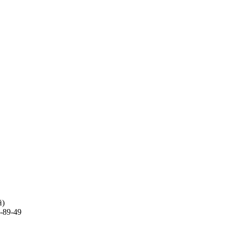
й)
-89-49