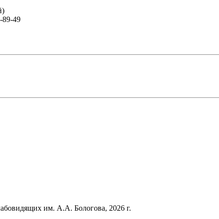
й)
-89-49
лабовидящих им. А.А. Бологова,
2026
г.