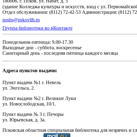
180006, г. Псков, ул. Набат, д. 5
(здание Колледжа культуры и искусств, вход с ул. Первомайско
Отдел обслуживания: (8112) 72-42-53
Администрация: (8112) 72
posbs@pskovlib.ru
Группа библиотеки во вКонтакте
Понедельник-пятница: 9.00-17.30
Выходные дни - суббота, воскресенье
Санитарный день - последняя пятница каждого месяца
Адреса пунктов выдачи:
Пункт выдачи №1 г. Невель
ул. Энгельса, 2.
Пункт выдачи №2 г. Великие Луки
ул. Новослободская, 10/1.
Пункт выдачи № 3 г. Печоры
ул. Юрьевская, д. 3а.
Псковская областная специальная библиотека для незрячих и с