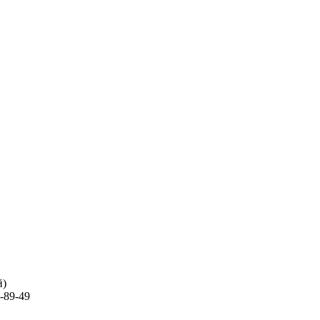
й)
-89-49