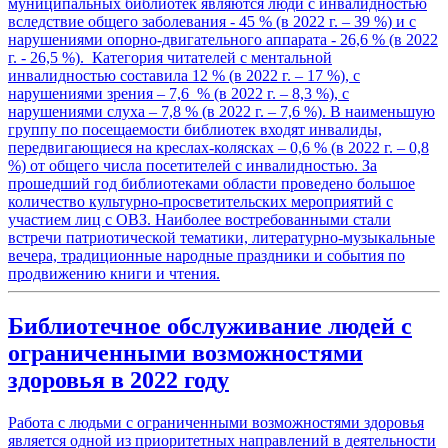
муниципальных библиотек являются люди с инвалидностью
вследствие общего заболевания - 45 % (в 2022 г. – 39 %) и с
нарушениями опорно-двигательного аппарата - 26,6 % (в 2022
г. - 26,5 %). Категория читателей с ментальной
инвалидностью составила 12 % (в 2022 г. – 17 %), с
нарушениями зрения – 7,6 % (в 2022 г. – 8,3 %), с
нарушениями слуха – 7,8 % (в 2022 г. – 7,6 %). В наименьшую
группу по посещаемости библиотек входят инвалиды,
передвигающиеся на креслах-колясках – 0,6 % (в 2022 г. – 0,8
%) от общего числа посетителей с инвалидностью. За
прошедший год библиотеками области проведено большое
количество культурно-просветительских мероприятий с
участием лиц с ОВЗ. Наиболее востребованными стали
встречи патриотической тематики, литературно-музыкальные
вечера, традиционные народные праздники и события по
продвижению книги и чтения.
Библиотечное обслуживание людей с
ограниченными возможностями
здоровья в 2022 году
Работа с людьми с ограниченными возможностями здоровья
является одной из приоритетных направлений в деятельности