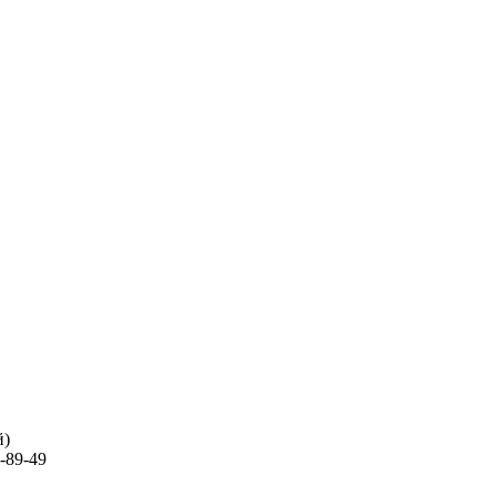
й)
-89-49