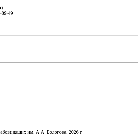
й)
-89-49
лабовидящих им. А.А. Бологова,
2026
г.