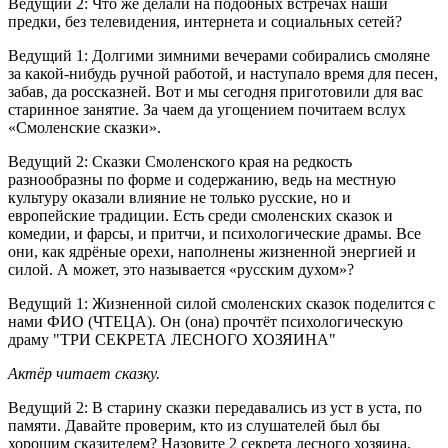
Ведущий 2: Что же делали на подобных встречах наши
предки, без телевидения, интернета и социальных сетей?
Ведущий 1: Долгими зимними вечерами собирались смоляне
за какой-нибудь ручной работой, и наступало время для песен,
забав, да россказней. Вот и мы сегодня приготовили для вас
старинное занятие. За чаем да угощением почитаем вслух
«Смоленские сказки».
Ведущий 2: Сказки Смоленского края на редкость
разнообразны по форме и содержанию, ведь на местную
культуру оказали влияние не только русские, но и
европейские традиции. Есть среди смоленских сказок и
комедии, и фарсы, и притчи, и психологические драмы. Все
они, как ядрёные орехи, наполнены жизненной энергией и
силой. А может, это называется «русским духом»?
Ведущий 1: Жизненной силой смоленских сказок поделится с
нами ФИО (ЧТЕЦА). Он (она) прочтёт психологическую
драму "ТРИ СЕКРЕТА ЛЕСНОГО ХОЗЯИНА"
Актёр читает сказку.
Ведущий 2: В старину сказки передавались из уст в уста, по
памяти. Давайте проверим, кто из слушателей был бы
хорошим сказителем? Назовите 2 секрета лесного хозяина.