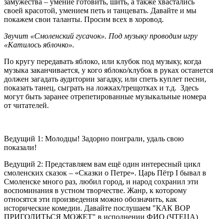
замужества – умение готовить, шить, а также хвастались
своей красотой, умением петь и танцевать. Давайте и мы
покажем свои таланты. Просим всех в хоровод.
Звучит «Смоленский гусачок». Под музыку проводим игру
«Катилось яблочко».
По кругу передавать яблоко, или клубок под музыку, когда
музыка заканчивается, у кого яблоко/клубок в руках останется
должен загадать аудитории загадку, или спеть куплет песни,
показать танец, сыграть на ложках/трещотках и т.д. Здесь
могут быть заранее отрепетированные музыкальные номера
от читателей.
Ведущий 1: Молодцы! Задорно поиграли, удаль свою
показали!
Ведущий 2: Представляем вам ещё один интересный цикл
смоленских сказок – «Сказки о Петре». Царь Пётр I бывал в
Смоленске много раз, любил город, и народ сохранил эти
воспоминания в устном творчестве. Жанр, к которому
относятся эти произведения можно обозначить, как
исторические комедии. Давайте послушаем "КАК ВОР
ПРИГОДИТЬСЯ МОЖЕТ" в исполнении ФИО (ЧТЕЦА)