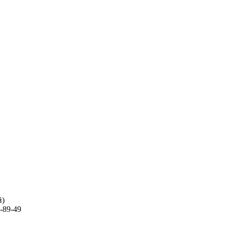
й)
-89-49