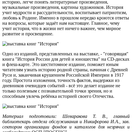
историю, легче понять литературные произведения,
музыкальные произведения, картины художников. История
учит мудрости и рассудительности, воспитывает патриотизм,
любовь к Родине. Именно в прошлом нередко кроются ответы
на вопросы, которые задаёт нам настоящее. Главное, чему
учит история, что в жизни нет ничего важнее, чем мирное
развитие и просвещение.
Одно из изданий, представленных на выставке, - "говорящая"
книга "История России для детей и юношества" на
CD
-дисках
и флеш-карте. Это шеститомное издание, поможет юным
читателям узнать историю родной страны, начиная с Древней
Руси и, заканчивая крушением Российской Империи в 1917
году. Простота изложения, точность фактов, выдержки из
дневников очевидцев событий - всё это делает издание не
только полезным с познавательной точки зрения, но и
способным увлечь ребёнка историей своего Отечества.
Материал подготовили: Шеваракова Т. В., главный
библиотекарь отдела обслуживания и Никифорова И.А., зав.
сектором организации фондов и каталогов для незрячих и