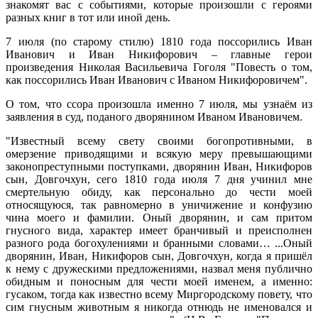
знакомят вас с событиями, которые произошли с героями
разных книг в тот или иной день.
7 июля (по старому стилю) 1810 года поссорились Иван
Иванович и Иван Никифорович – главные герои
произведения Николая Васильевича Гоголя "Повесть о том,
как поссорились Иван Иванович с Иваном Никифоровичем".
О том, что ссора произошла именно 7 июля, мы узнаём из
заявления в суд, поданого дворянином Иваном Ивановичем.
"Известный всему свету своими богопротивными, в
омерзение приводящими и всякую меру превышающими
законопреступными поступками, дворянин Иван, Никифоров
сын, Довгочхун, сего 1810 года июля 7 дня учинил мне
смертельную обиду, как персонально до чести моей
относящуюся, так равномерно в уничижение и конфузию
чина моего и фамилии. Оный дворянин, и сам притом
гнусного вида, характер имеет бранчивый и преисполнен
разного рода богохулениями и бранными словами… ...Оный
дворянин, Иван, Никифоров сын, Довгочхун, когда я пришёл
к нему с дружескими предложениями, назвал меня публично
обидным и поносным для чести моей именем, а именно:
гусаком, тогда как известно всему Миргородскому повету, что
сим гнусным животным я никогда отнюдь не именовался и