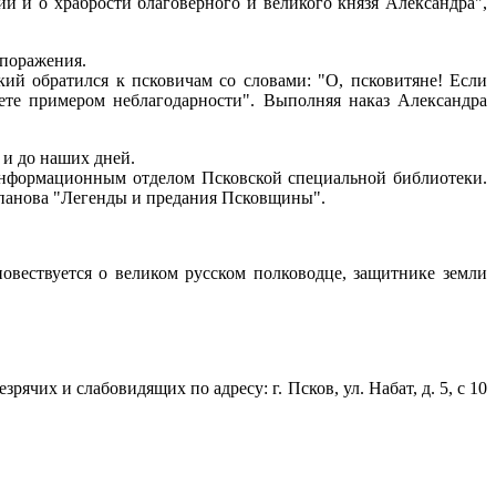
и и о храбрости благоверного и великого князя Александра",
 поражения.
ий обратился к псковичам со словами: "О, псковитяне! Если
ете примером неблагодарности". Выполняя наказ Александра
 и до наших дней.
информационным отделом Псковской специальной библиотеки.
епанова "Легенды и предания Псковщины".
овествуется о великом русском полководце, защитнике земли
чих и слабовидящих по адресу: г. Псков, ул. Набат, д. 5, с 10