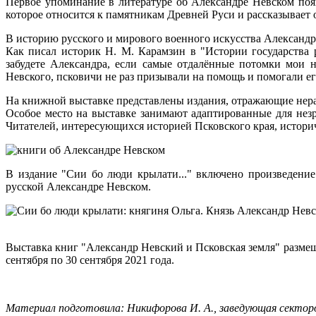
Первое упоминание в литературе об Александре Невском появ
которое относится к памятникам Древней Руси и рассказывает 
В историю русского и мирового военного искусства Александ
Как писал историк Н. М. Карамзин в "Истории государства 
забудете Александра, если самые отдалённые потомки мои 
Невского, псковичи не раз призывали на помощь и помогали ег
На книжной выставке представлены издания, отражающие нера
Особое место на выставке занимают адаптированные для не
Читателей, интересующихся историей Псковского края, истор
В издание "Сии бо люди крылати..." включено произведение
русской Александре Невском.
Выставка книг "Александр Невский и Псковская земля" размещен
сентября по 30 сентября 2021 года.
Материал подготовила: Никифорова И. А., заведующая сект