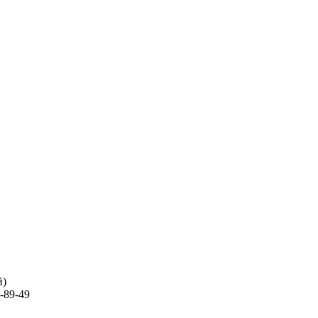
й)
-89-49