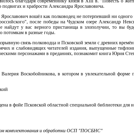
илось благодаря современнику князя в ХIII в. "Повесть о жити
о подвигах и храбрости Александра Ярославовича.
р Ярославович вошёл как полководец не потерпевший ни одного
российского", после победы на Чудском озере Александр Невск
не найдут у вас верного пристанища в злополучии, то вы буд
о потомкам в разные годы.
зрывную связь полководца и Псковской земли с древних времён
зрячих и слабовидящих читателей издания, выпущенные тифло
ическими персонажами в преданиях, познакомит книга Юрия Ст
 Валерия Воскобойникова, в котором в увлекательной форме п
а в фойе Псковской областной специальной библиотеки для незря
ором комплектования и обработки ОСП "ПОСБНС"