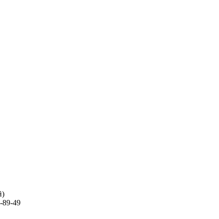
й)
-89-49