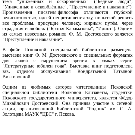
тема "униженных и оскорблённых" ("Бедные люди";
"Униженные и оскорблённые", "Преступление и наказание").
Произведения писателя-философа отличаются глубокой
религиозностью, идеей непротивления злу, попыткой решить
все проблемы, присущие человеку, мирным путём, через
страдания и любовь ("Братья Карамазовы", "Идиот"). Одним
из самых известных романов Ф. М. Достоевского является
"Преступление и наказание".
В фойе Псковской специальной библиотеки размещена
выставка книг Ф. М. Достоевского в специальных форматах
для людей с нарушением зрения в рамках серии
"Литературные юбилеи года". Выставка книг подготовлена
зав. отделом обслуживания Кондратьевой Татьяной
Викторовной.
Одним из любимых авторов читательницы Псковской
специальной библиотеки Волковой Елизаветы, студентки
Псковского государственного университета, является Фёдор
Михайлович Достоевский. Она приняла участие в сетевой
акции, организованной Библиотекой "Родник" им. С. А.
Золотцева МАУК "ЦБС" г. Пскова.