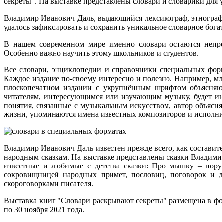
секреты". На выставке представлены словари и словарики для у
Владимир Иванович Даль, выдающийся лексикограф, этнограф, 
удалось зафиксировать и сохранить уникальное словарное бога
В нашем современном мире именно словари остаются непрер
Особенно важно научить этому школьников и студентов.
Все словари, энциклопедии и справочники специальных форм
Каждое издание по-своему интересно и полезно. Например, м
плоскопечатном издании с укрупнённым шрифтом объясняют
читателям, интересующимся или изучающим музыку, будет и
понятия, связанные с музыкальным искусством, автор объяс
жизни, упоминаются имена известных композиторов и исполни
Владимир Иванович Даль известен прежде всего, как составит
народным сказкам. На выставке представлены сказки Владимир
известные и любимые с детства сказки: Про мышку – нору
сокровищницей народных примет, пословиц, поговорок и ди
скороговорками писателя.
Выставка книг "Словари раскрывают секреты" размещена в фойе
по 30 ноября 2021 года.