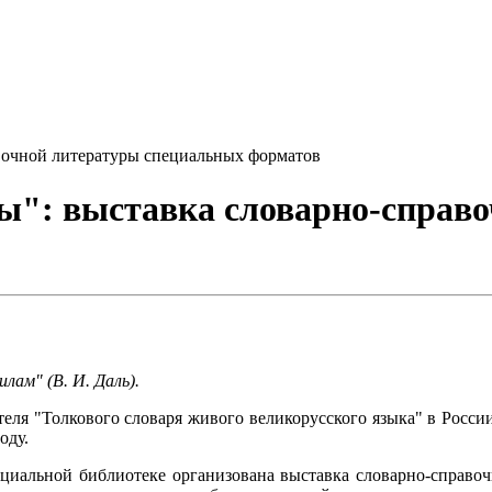
вочной литературы специальных форматов
ы": выставка словарно-справ
лам" (В. И. Даль).
теля "Толкового словаря живого великорусского языка" в Росс
оду.
ециальной библиотеке организована выставка словарно-справо