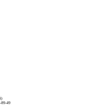
й)
-89-49