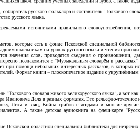
чащихся школ, средних учебных заведений и вузов, а также изда
собиратель русского фольклора и составитель "Толкового слова
тство русского языка.
екаемыми источниками правильного словоупотребления, поэт
атов, которые есть в фонде Псковской специальной библиоте
ладшим школьникам на уроках русского языка и чтения пригоди
ся значения слов, приводятся сведения о произношении, д
нтересно познакомится с "Музыкальным словарём в рассказа
няет при помощи небольших интересных рассказов, в которых 
телей. Формат книги – плоскопечатное издание с укрупнённым
ель "Толкового словаря живого великорусского языка", а вот ка
а Ивановича Даля в разных форматах. Это рельефно-точечное и
шку, Лиса и заяц, Война грибов с ягодами и многие други
алектов. А также детская аудиокнига на флеш-карте "Русски
 Псковской областной специальной библиотеки для незрячих и сл