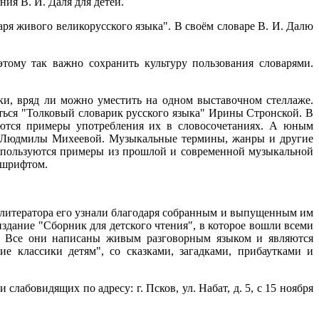
ния В. И. Даля для детей.
ря живого великорусского языка". В своём словаре В. И. Далю
ому так важно сохранить культуру пользования словарями.
ки, вряд ли можно уместить на одном выставочном стеллаже.
ться "Толковый словарик русского языка" Ирины Стронской. В
аются примеры употребления их в словосочетаниях. А юным
х" Людмилы Михеевой. Музыкальные термины, жанры и другие
используются примеры из прошлой и современной музыкальной
 шрифтом.
к литератора его узнали благодаря собранным и выпущенным им
здание "Сборник для детского чтения", в которое вошли всеми
е. Все они написаны живым разговорным языком и являются
е классики детям", со сказками, загадками, прибаутками и
абовидящих по адресу: г. Псков, ул. Набат, д. 5, с 15 ноября