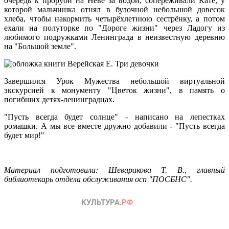
очередь к проруби на Неве за водой; сопереживали Кате, у
которой мальчишка отнял в булочной небольшой довесок
хлеба, чтобы накормить четырёхлетнюю сестрёнку, а потом
ехали на полуторке по "Дороге жизни" через Ладогу из
любимого подружками Ленинграда в неизвестную деревню
на "Большой земле".
Завершился Урок Мужества небольшой виртуальной
экскурсией к монументу "Цветок жизни", в память о
погибших детях-ленинградцах.
"Пусть всегда будет солнце" - написано на лепестках
ромашки. А мы все вместе дружно добавили - "Пусть всегда
будет мир!"
Материал подготовила: Шеваракова Т. В., главный
библиотекарь отдела обслуживания осп "ПОСБНС".