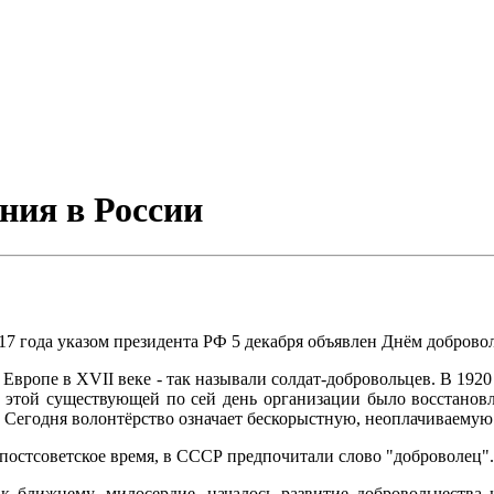
ния в России
7 года указом президента РФ 5 декабря объявлен Днём добровол
в Европе в XVII веке - так называли солдат-добровольцев. В 1
этой существующей по сей день организации было восстановл
. Сегодня волонтёрство означает бескорыстную, неоплачиваемую
 постсоветское время, в СССР предпочитали слово "доброволец".
к ближнему, милосердие, началось развитие добровольчества