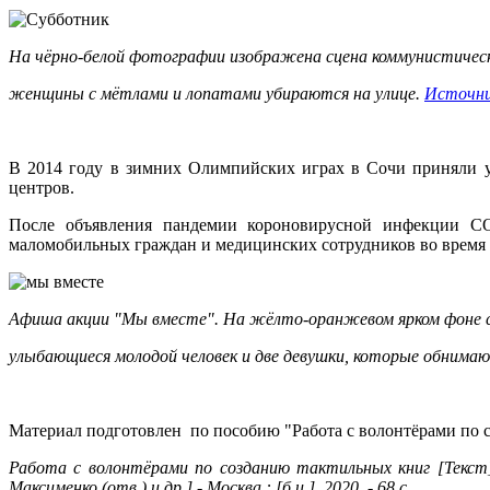
На чёрно-белой фотографии изображена сцена коммунистическ
женщины с мётлами и лопатами убираются на улице.
Источни
В 2014 году в зимних Олимпийских играх в Сочи приняли у
центров.
После объявления пандемии короновирусной инфекции CO
маломобильных граждан и медицинских сотрудников во время п
Афиша акции "Мы вместе". На жёлто-оранжевом ярком фоне 
улыбающиеся молодой человек и две девушки, которые обни
Материал подготовлен по пособию "Работа с волонтёрами по 
Работа с волонтёрами по созданию тактильных книг [Текст] :
Максименко (отв.) и др.] - Москва : [б.и.], 2020. - 68 с.