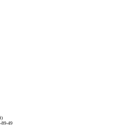
й)
-89-49