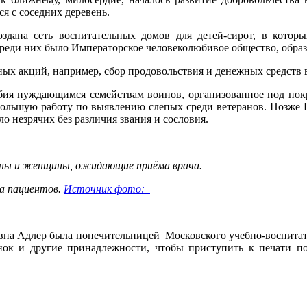
я с соседних деревень.
здана сеть воспитательных домов для детей-сирот, в котор
реди них было Императорское человеколюбивое общество, образо
ных акций, например, сбор продовольствия и денежных средств 
бия нуждающимся семействам воинов, организованное под покр
большую работу по выявлению слепых среди ветеранов. Позже
о незрячих без различия звания и сословия.
ны и женщины, ожидающие приёма врача.
а пациентов.
Источник фото:
на Адлер была попечительницей Московского учебно-воспитатель
нок и другие принадлежности, чтобы приступить к печати по 