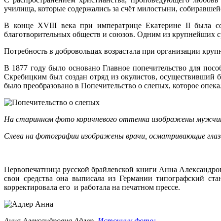
училища, которые содержались за счёт милостыни, собиравшейс
В конце XVIII века при императрице Екатерине II была со
благотворительных обществ и союзов. Одним из крупнейших с
Потребность в добровольцах возрастала при организации круп
В 1877 году было основано Главное попечительство для посо
Скребицким был создан отряд из окулистов, осуществивший 
было преобразовано в Попечительство о слепых, которое опекал
На старинном фото коричневого оттенка изображены мужчи
Слева на фотографии изображены врачи, осматривающие глаз
Первопечатница русской брайлевской книги Анна Александров
свои средства она выписала из Германии типографский ста
корректировала его и работала на печатном прессе.
Анна Александровна Адлер.
Источник фото: