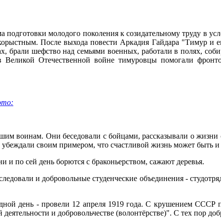
а подготовки молодого поколения к созидательному труду в усл
корыстным. После выхода повести Аркадия Гайдара "Тимур и ег
, брали шефство над семьями военных, работали в полях, собир
в Великой Отечественной войне тимуровцы помогали фронто
ото:
шим воинам. Они беседовали с бойцами, рассказывали о жизни с
убеждали своим примером, что счастливой жизнь может быть и 
и и по сей день борются с браконьерством, сажают деревья.
ледовали и добровольные студенческие объединения - студотряд
ной день - провели 12 апреля 1919 года. С крушением СССР п
 деятельности и добровольчестве (волонтёрстве)". С тех пор до