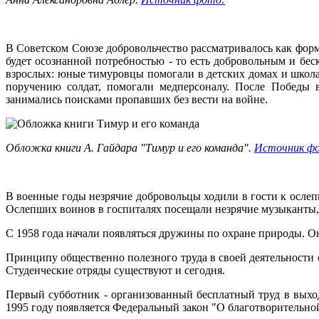
В Советском Союзе добровольчество рассматривалось как форм
будет осознанной потребностью - то есть добровольным и бес
взрослых: юные тимуровцы помогали в детских домах и школах
поручению солдат, помогали медперсоналу. После Победы 
занимались поисками пропавших без вести на войне.
Обложка книги А. Гайдара "Тимур и его команда".
Источник ф
В военные годы незрячие добровольцы ходили в гости к ослеп
Ослепших воинов в госпиталях посещали незрячие музыканты, 
С 1958 года начали появляться дружины по охране природы. Он
Принципу общественно полезного труда в своей деятельности с
Студенческие отряды существуют и сегодня.
Первый субботник - организованный бесплатный труд в выход
1995 году появляется Федеральный закон "О благотворительной