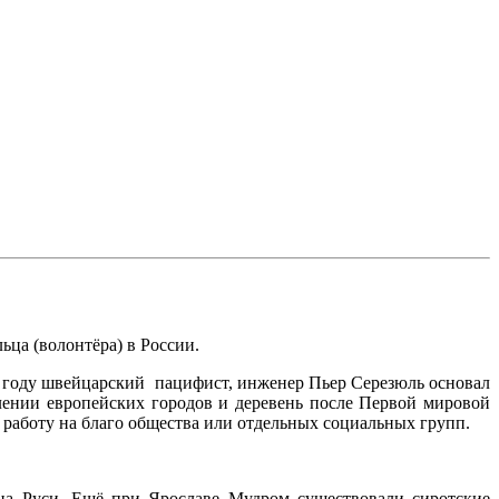
ьца (волонтёра) в России.
920 году швейцарский пацифист, инженер Пьер Серезюль основал
ении европейских городов и деревень после Первой мировой
 работу на благо общества или отдельных социальных групп.
 на Руси. Ещё при Ярославе Мудром существовали сиротские