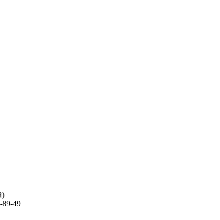
й)
-89-49