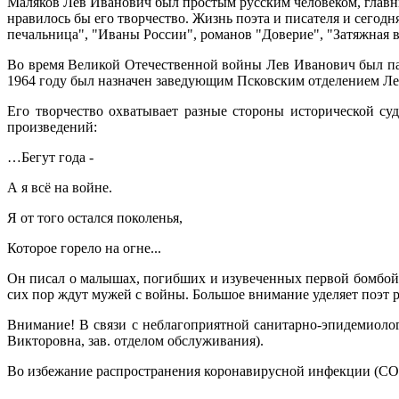
Маляков Лев Иванович был простым русским человеком, главны
нравилось бы его творчество. Жизнь поэта и писателя и сегодн
печальница", "Иваны России", романов "Доверие", "Затяжная в
Во время Великой Отечественной войны Лев Иванович был па
1964 году был назначен заведующим Псковским отделением Лен
Его творчество охватывает разные стороны исторической су
произведений:
…Бегут года -
А я всё на войне.
Я от того остался поколенья,
Которое горело на огне...
Он писал о малышах, погибших и изувеченных первой бомбой, у
сих пор ждут мужей с войны. Большое внимание уделяет поэт 
Внимание! В связи с неблагоприятной санитарно-эпидемиологи
Викторовна, зав. отделом обслуживания).
Во избежание распространения коронавирусной инфекции (COV