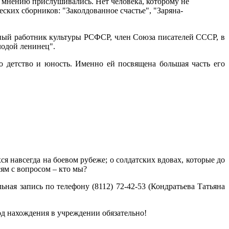
 мнению прислушивались. Нет человека, которому не
еских сборников: "Заколдованное счастье", "Заряна-
ный работник культуры РСФСР, член Союза писателей СССР, в
лодой ленинец".
о детство и юность. Именно ей посвящена большая часть его
я навсегда на боевом рубеже; о солдатских вдовах, которые до
ям с вопросом – кто мы?
ная запись по телефону (8112) 72-42-53 (Кондратьева Татьяна
д нахождения в учреждении обязательно!