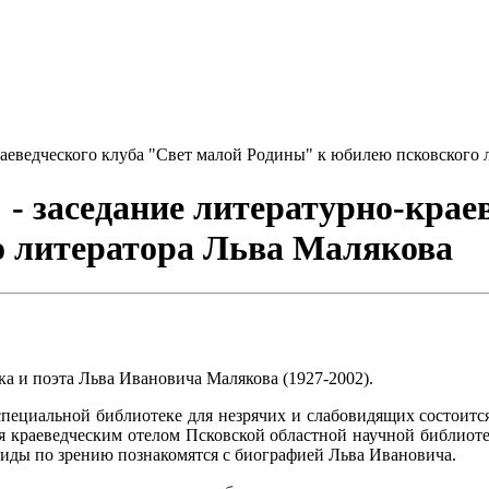
краеведческого клуба "Свет малой Родины" к юбилею псковского 
 - заседание литературно-крае
о литератора Льва Малякова
ика и поэта Льва Ивановича Малякова (1927-2002).
специальной библиотеке для незрячих и слабовидящих состоится
я краеведческим отелом Псковской областной научной библиотек
лиды по зрению познакомятся с биографией Льва Ивановича.