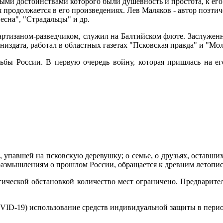
ми достоинствами которого были душевность и простота, к его
я продолжается в его произведениях. Лев Маляков - автор поэтич
есна", "Страдальцы" и др.
ртизаном-разведчиком, служил на Балтийском флоте. Заслужен
издата, работал в областных газетах "Псковская правда" и "Мо
дьбы России. В первую очередь войну, которая пришлась на ег
павшей на псковскую деревушку; о семье, о друзьях, оставшихс
размышлениям о прошлом России, обращается к древним летопис
ческой обстановкой количество мест ограничено. Предваритель
ID-19) использование средств индивидуальной защиты в перио