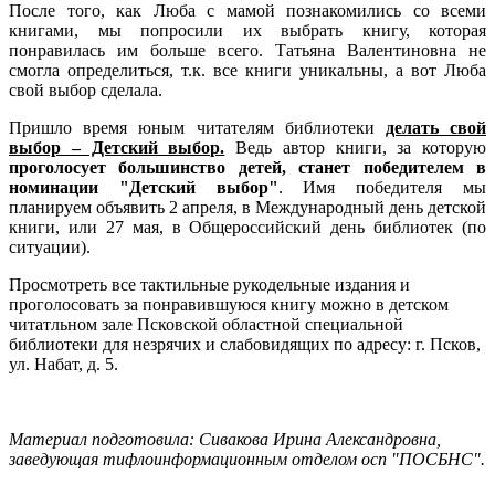
После того, как Люба с мамой познакомились со всеми
книгами, мы попросили их выбрать книгу, которая
понравилась им больше всего. Татьяна Валентиновна не
смогла определиться, т.к. все книги уникальны, а вот Люба
свой выбор сделала.
Пришло время юным читателям библиотеки
делать свой
выбор – Детский выбор.
Ведь автор книги, за которую
проголосует большинство детей, станет победителем в
номинации "Детский выбор"
. Имя победителя мы
планируем объявить 2 апреля, в Международный день детской
книги, или 27 мая, в Общероссийский день библиотек (по
ситуации).
Просмотреть все тактильные рукодельные издания и
проголосовать за понравившуюся книгу можно в детском
читатльном зале Псковской областной специальной
библиотеки для незрячих и слабовидящих по адресу: г. Псков,
ул. Набат, д. 5.
Материал подготовила: Сивакова Ирина Александровна,
заведующая тифлоинформационным отделом осп "ПОСБНС".