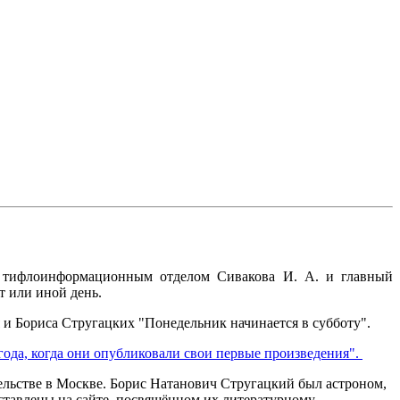
ая тифлоинформационным отделом Сивакова И. А. и главный
т или иной день.
и Бориса Стругацких "Понедельник начинается в субботу".
года, когда они опубликовали свои первые произведения".
ельстве в Москве. Борис Натанович Стругацкий был астроном,
ставлены на сайте, посвящённом их литературному