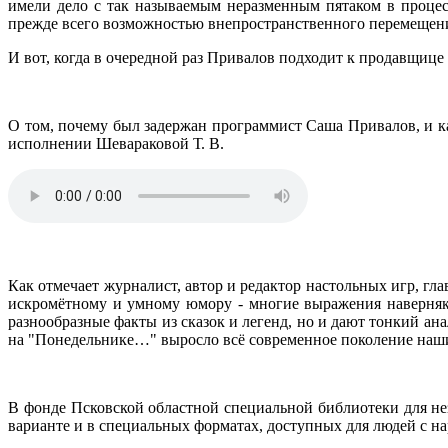
имели дело с так называемым неразменным пятаком в процес
прежде всего возможностью внепространственного перемещения 
И вот, когда в очередной раз Привалов подходит к продавщице
О том, почему был задержан программист Саша Привалов, и ка
исполнении Шевараковой Т. В.
Как отмечает журналист, автор и редактор настольных игр, г
искромётному и умному юмору - многие выражения наверняка
разнообразные факты из сказок и легенд, но и дают тонкий ан
на "Понедельнике…" выросло всё современное поколение наших 
В фонде Псковской областной специальной библиотеки для не
варианте и в специальных форматах, доступных для людей с н