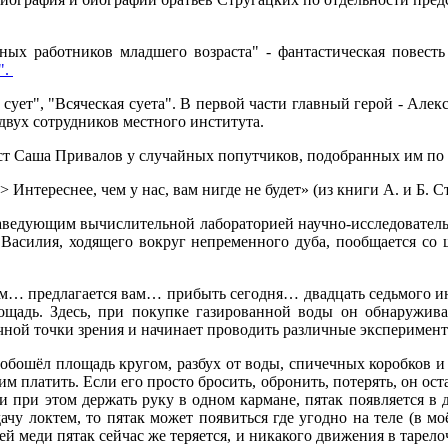
чных работников младшего возраста" - фантастическая повесть
".
а сует", "Всяческая суета". В первой части главный герой - Ал
двух сотрудников местного института.
ист Саша Привалов у случайных попутчиков, подобранных им по 
…> Интереснее, чем у нас, вам нигде не будет» (из книги А. и Б.
т заведующим вычислительной лабораторией научно-исследователь
 Василия, ходящего вокруг непременного дуба, пообщается со
м… предлагается вам… прибыть сегодня… двадцать седьмого 
ощадь. Здесь, при покупке газированной воды он обнаружива
учной точки зрения и начинает проводить различные эксперимен
раз обошёл площадь кругом, разбух от воды, спичечных коробков 
 платить. Если его просто бросить, обронить, потерять, он оста
ли при этом держать руку в одном кармане, пятак появляется в 
ачу локтем, то пятак может появиться где угодно на теле (в мо
чей меди пятак сейчас же теряется, и никакого движения в тарело