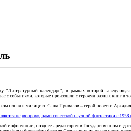
юль
ику "Литературный календарь", в рамках которой заведующ
вас с событиями, которые произошли с героями разных книг в то
ком попал в милицию. Саша Привалов – герой повести Аркадия 
вляются первопроходцами советской научной фантастики с 1958 
ой информации, позднее - редактором в Государственном издат
иография и биографии братьев Стругацких по отдельности пред