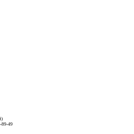
й)
-89-49