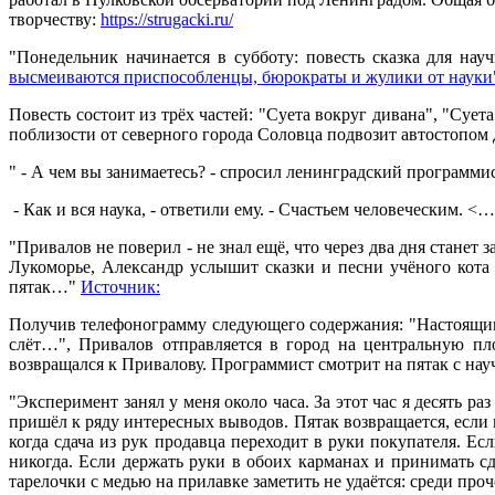
творчеству:
https://strugacki.ru/
"Понедельник начинается в субботу: повесть сказка для нау
высмеиваются приспособленцы, бюрократы и жулики от науки
Повесть состоит из трёх частей: "Суета вокруг дивана", "Сует
поблизости от северного города Соловца подвозит автостопом 
" - А чем вы занимаетесь? - спросил ленинградский программ
- Как и вся наука, - ответили ему. - Счастьем человеческим. <
"Привалов не поверил - не знал ещё, что через два дня стане
Лукоморье, Александр услышит сказки и песни учёного кота
пятак…"
Источник:
Получив телефонограмму следующего содержания: "Настоящи
слёт…", Привалов отправляется в город на центральную пл
возвращался к Привалову. Программист смотрит на пятак с на
"Эксперимент занял у меня около часа. За этот час я десять 
пришёл к ряду интересных выводов. Пятак возвращается, если им
когда сдача из рук продавца переходит в руки покупателя. Ес
никогда. Если держать руки в обоих карманах и принимать сд
тарелочки с медью на прилавке заметить не удаётся: среди про