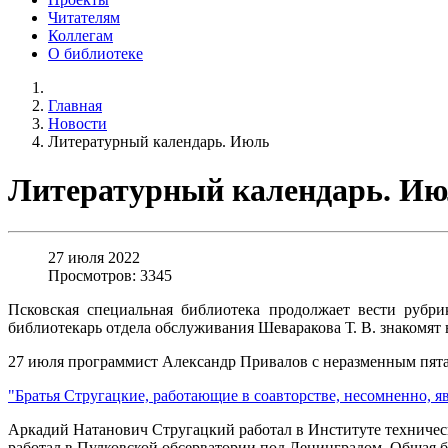
Читателям
Коллегам
О библиотеке
Главная
Новости
Литературный календарь. Июль
Литературный календарь. И
27 июля 2022
Просмотров: 3345
Псковская специальная библиотека продолжает вести рубр
библиотекарь отдела обслуживания Шеваракова Т. В. знакомят 
27 июля программист Александр Привалов с неразменным пята
"Братья Стругацкие, работающие в соавторстве, несомненно, я
Аркадий Натанович Стругацкий работал в Институте техническ
работал в Пулковской обсерватории под Ленинградом. Общая б