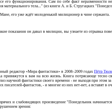
се его функционирования. Сам по себе факт неразменности не
материального тела..." (из книги А. и Б. Стругацких "Понедель
 Мане, его уже ждёт молоденький милиционер в чине сержанта.
кие показания он давал в милиции, вы узнаете из отрывка повес
лавный редактор «Мира фантастики» в 2008–2009 годах
Пётр Тюле
 привяжутся к вам на всю жизнь. Книга потрясающе тесно св
ализ научной фантастики своего времени - не выходя при этом з
писателей-фантастов, - и многие из них нет-нет, а вставят в о
зрячих и слабовидящих произведение "Понедельник начинается 
арушением зрения: