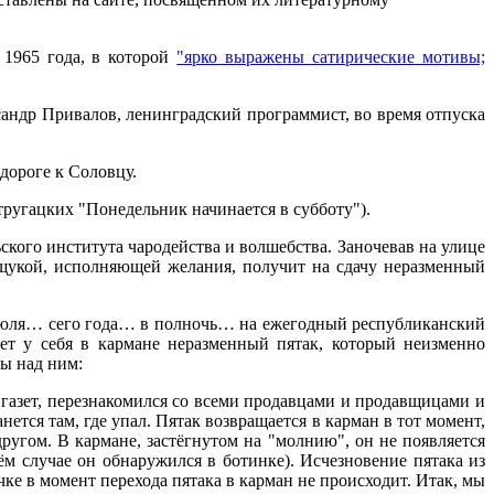
 1965 года, в которой
"ярко выражены сатирические мотивы;
ександр Привалов, ленинградский программист, во время отпуска
дороге к Соловцу.
 Стругацких "Понедельник начинается в субботу").
ского института чародейства и волшебства. Заночевав на улице
 щукой, исполняющей желания, получит на сдачу неразменный
июля… сего года… в полночь… на ежегодный республиканский
ет у себя в кармане неразменный пятак, который неизменно
ты над ним:
и газет, перезнакомился со всеми продавцами и продавщицами и
нется там, где упал. Пятак возвращается в карман в тот момент,
другом. В кармане, застёгнутом на "молнию", он не появляется
ём случае он обнаружился в ботинке). Исчезновение пятака из
чке в момент перехода пятака в карман не происходит. Итак, мы