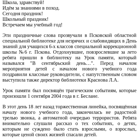
Школа, здравствуй!
Идём за знаниями в поход.
Сегодня праздник!
Школьный праздник!
Встречаем мы учебный год!
Эти праздничные слова прозвучали в Псковской областной
специальной библиотеке для незрячих и слабовидящих в День
знаний для учащихся 6-х классов специальной коррекционной
школы №6 г. Пскова. Отдохнувшие, повзрослевшие за лето
ребята пришли в библиотеку на Урок памяти, который
назывался "В сентябрьский день…". Перед началом
мероприятия детей с началом нового учебного года
поздравили классные руководители, с напутственным словом
выступила также директор библиотеки Краснова Л.А.
Урок памяти был посвящён трагическим событиям, которые
произошли 1 сентября 2004 года в г. Беслане.
В этот день 18 лет назад торжественная линейка, посвящённая
началу нового учебного года, закончилась не радостной
трелью звонка, а автоматной очередью террористов. Ребята
внимательно слушали рассказ о тех событиях, о детях,
которым не суждено было стать взрослыми, о взрослых,
которые ценой своих жизней спасали детей.