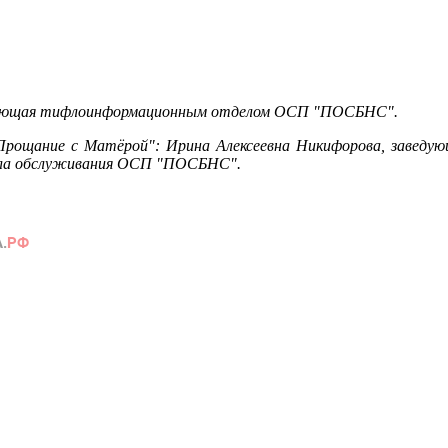
ведующая тифлоинформационным отделом ОСП "ПОСБНС".
Прощание с Матёрой": Ирина Алексеевна Никифорова, завед
дела обслуживания ОСП "ПОСБНС".