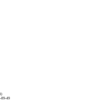
й)
-89-49