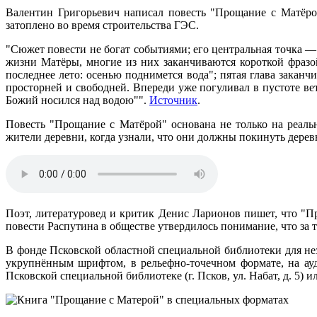
Валентин Григорьевич написал повесть "Прощание с Матёрой
затоплено во время строительства ГЭС.
"Сюжет повести не богат событиями; его центральная точка — 
жизни Матёры, многие из них заканчиваются короткой фразо
последнее лето: осенью поднимется вода"; пятая глава закан
просторней и свободней. Впереди уже погуливал в пустоте ве
Божий носился над водою"".
Источник
.
Повесть "Прощание с Матёрой" основана не только на реаль
жители деревни, когда узнали, что они должны покинуть дерев
Поэт, литературовед и критик Денис Ларионов пишет, что "П
повести Распутина в обществе утвердилось понимание, что за
В фонде Псковской областной специальной библиотеки для не
укрупнённым шрифтом, в рельефно-точечном формате, на ау
Псковской специальной библиотеке (г. Псков, ул. Набат, д. 5)