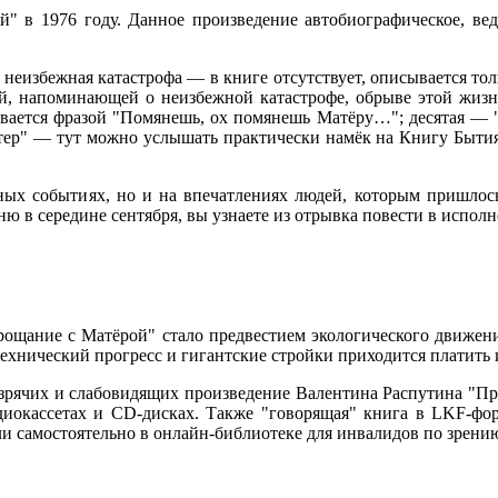
" в 1976 году. Данное произведение автобиографическое, вед
неизбежная катастрофа — в книге отсутствует, описывается тол
й, напоминающей о неизбежной катастрофе, обрыве этой жизни
чивается фразой "Помянешь, ох помянешь Матёру…"; десятая — "
тер" — тут можно услышать практически намёк на Книгу Бытия:
ных событиях, но и на впечатлениях людей, которым пришлос
ню в середине сентября, вы узнаете из отрывка повести в испо
рощание с Матёрой" стало предвестием экологического движени
 технический прогресс и гигантские стройки приходится платит
зрячих и слабовидящих произведение Валентина Распутина "Пр
диокассетах и CD-дисках. Также "говорящая" книга в LKF-фор
 или самостоятельно в онлайн-библиотеке для инвалидов по зрен