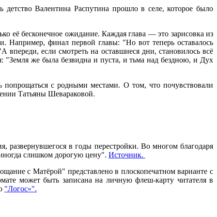
ь детство Валентина Распутина прошло в селе, которое было
ько её бесконечное ожидание. Каждая глава — это зарисовка из
. Например, финал первой главы: "Но вот теперь оставалось
А впереди, если смотреть на оставшиеся дни, становилось всё
 "Земля же была безвидна и пуста, и тьма над бездною, и Дух
ь попрощаться с родными местами. О том, что почувствовали
лнении Татьяны Шевараковой.
я, развернувшегося в годы перестройки. Во многом благодаря
ь иногда слишком дорогую цену".
Источник.
ощание с Матёрой" представлено в плоскопечатном варианте с
мате может быть записана на личную флеш-карту читателя в
ию
"Логос»".