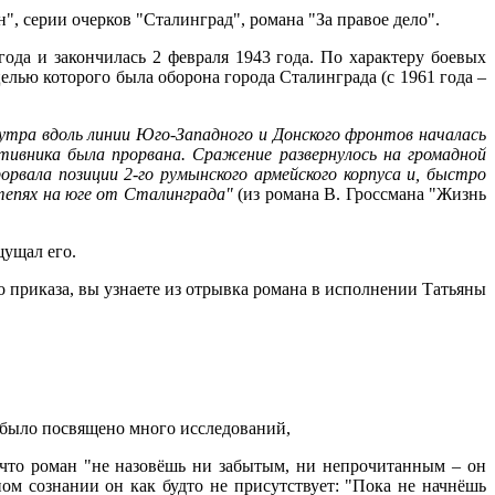
", серии очерков "Сталинград", романа "За правое дело".
ода и закончилась 2 февраля 1943 года. По характеру боевых
елью которого была оборона города Сталинграда (с 1961 года –
 утра вдоль линии Юго-Западного и Донского фронтов началась
ивника была прорвана. Сражение развернулось на громадной
вала позиции 2-го румынского армейского корпуса и, быстро
степях на юге от Сталинграда"
(из романа В. Гроссмана "Жизнь
щущал его.
го приказа, вы узнаете из отрывка романа в исполнении Татьяны
у было посвящено много исследований,
 что роман "не назовёшь ни забытым, ни непрочитанным – он
ном сознании он как будто не присутствует: "Пока не начнёшь