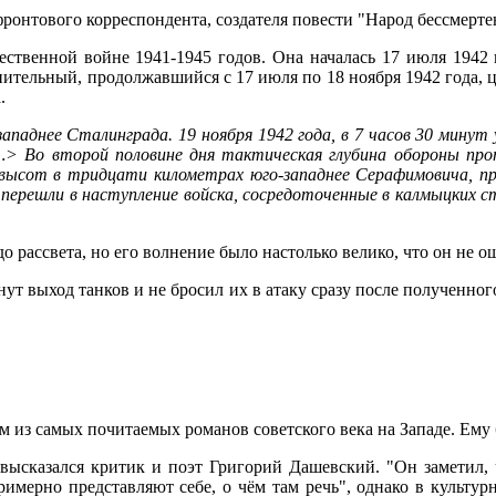
ронтового корреспондента, создателя повести "Народ бессмертен
ственной войне 1941-1945 годов. Она началась 17 июля 1942 г
нительный, продолжавшийся с 17 июля по 18 ноября 1942 года, ц
.
ападнее Сталинграда. 19 ноября 1942 года, в 7 часов 30 минут
…> Во второй половине дня тактическая глубина обороны прот
высот в тридцати километрах юго-западнее Серафимовича, прор
, перешли в наступление войска, сосредоточенные в калмыцких 
 рассвета, но его волнение было настолько велико, что он не о
нут выход танков и не бросил их в атаку сразу после полученно
им из самых почитаемых романов советского века на Западе. Ем
, высказался критик и поэт Григорий Дашевский. "Он заметил,
римерно представляют себе, о чём там речь", однако в культур