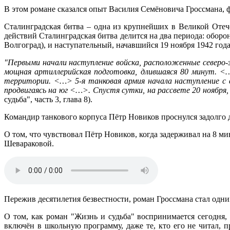
В этом романе сказался опыт Василия Семёновича Гроссмана, ф
Сталинградская битва – одна из крупнейших в Великой Отече
действий Сталинградская битва делится на два периода: оборо
Волгоград), и наступательный, начавшийся 19 ноября 1942 года
"Первыми начали наступление войска, расположенные северо-з
мощная артиллерийская подготовка, длившаяся 80 минут. <
территории. <…> 5-я танковая армия начала наступление с 
продвигаясь на юг <…>. Спустя сутки, на рассвете 20 ноября
судьба", часть 3, глава 8).
Командир танкового корпуса Пётр Новиков проснулся задолго до
О том, что чувствовал Пётр Новиков, когда задерживал на 8 ми
Шевараковой.
Пережив десятилетия безвестности, роман Гроссмана стал одн
О том, как роман "Жизнь и судьба" воспринимается сегодня
включён в школьную программу, даже те, кто его не читал, п