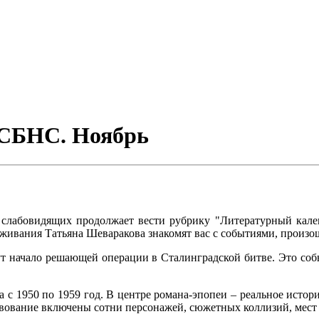
СБНС. Ноябрь
 и слабовидящих продолжает вести рубрику "Литературный кал
живания Татьяна Шеваракова знакомят вас с событиями, произош
ут начало решающей операции в Сталинградской битве. Это со
а с 1950 по 1959 год. В центре романа-эпопеи – реальное истори
вование включены сотни персонажей, сюжетных коллизий, мест 