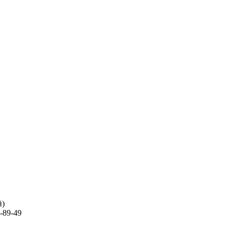
й)
-89-49