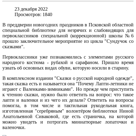
23 декабря 2022
Просмотров: 1840
В преддверии новогодних праздников в Псковской областной
специальной библиотеке для незрячих и слабовидящих для
первоклассников специальной (коррекционной) школы №6
прошло заключительное мероприятие из цикла "Сундучок со
сказками".
Первоклассники уже познакомились с элементами русского
народного костюма - рубахой и сарафаном. Пришло время
узнать об основных видах обуви, которую носили в старину.
В комплексном издании "Сказки о русской народной одежде",
такая сказка есть и называется она "Почему Лапти-летники не
играют с Валенками-зимниками". Но прежде чем приступить
к чтению сказки, нужно было ответить на вопрос: что такое
лапти и валенки и из чего их делали? Ответить на вопросы
помогла, в том числе и тактильная рукодельная книга,
изготовленная "серебряным" волонтёром библиотеки Ниной
Анатольевной Сиваковой, где есть страничка, на которой
можно увидеть и потрогать миниатюрные лопаточки и
валеночки.