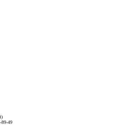
й)
-89-49