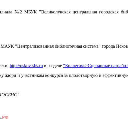
илиала №2 МБУК "Великолукская центральная городская библ
МАУК "Централизованная библиотечная система" города Пскова
теки:
http://pskov-sbs.ru
в разделе
"Коллегам->Сценарные разрабо
у жюри и участникам конкурса за плодотворную и эффективную
 "ПОСБНС"