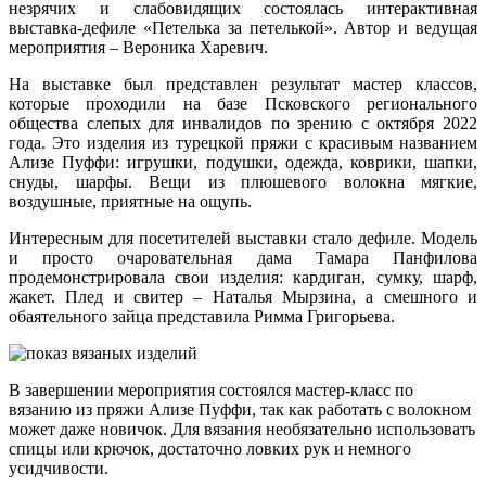
незрячих и слабовидящих состоялась интерактивная
выставка-дефиле «Петелька за петелькой». Автор и ведущая
мероприятия – Вероника Харевич.
На выставке был представлен результат мастер классов,
которые проходили на базе Псковского регионального
общества слепых для инвалидов по зрению с октября 2022
года. Это изделия из турецкой пряжи с красивым названием
Ализе Пуффи: игрушки, подушки, одежда, коврики, шапки,
снуды, шарфы. Вещи из плюшевого волокна мягкие,
воздушные, приятные на ощупь.
Интересным для посетителей выставки стало дефиле. Модель
и просто очаровательная дама Тамара Панфилова
продемонстрировала свои изделия: кардиган, сумку, шарф,
жакет. Плед и свитер – Наталья Мырзина, а смешного и
обаятельного зайца представила Римма Григорьева.
В завершении мероприятия состоялся мастер-класс по
вязанию из пряжи Ализе Пуффи, так как работать с волокном
может даже новичок. Для вязания необязательно использовать
спицы или крючок, достаточно ловких рук и немного
усидчивости.