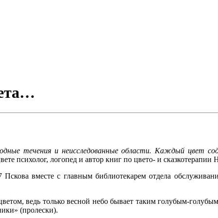
вета…
водные течения и неисследованные области. Каждый цвет 
 цвете психолог, логопед и автор книг по цвето- и сказкотерапии 
скова вместе с главным библиотекарем отдела обслуживани
цветом, ведь только весной небо бывает таким голубым-голубым,
ики» (пролески).