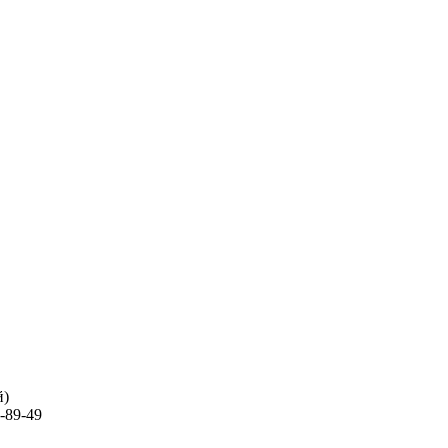
й)
-89-49