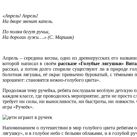
«Апрель! Апрель!
На дворе звенит капель.
По полям бегут ручьи,
На дорогах лужи….» (С. Маршак)
Апрель – середина весны, одно из древнерусских его названи
которой написал в своём
рассказе «Голубые лягушки» Вит
рассказ, а потом долго спорили существуют ли в природе го
болотная лягушка, её окрас привычно буроватый, с тёмными пя
хорошеют: становятся нежно-голубого цвета».
Продолжая тему ручейка, ребята послушали весёлую детскую пес
каждом классе, где проводилось мероприятие, дети не просто с
требует ни силы, ни выносливости, ни быстроты, ни ловкости. 
игра «Ручеёк».
Напоминанием о путешествии в мир голубого цвета ребятам о
лягушку», и в голубое небо с белыми облаками, и в голубой ру