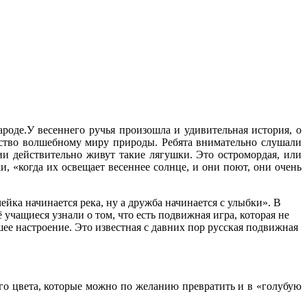
роде.У весеннего ручья произошла и удивительная история, о
ество волшебному миру природы. Ребята внимательно слушали
ии действительно живут такие лягушки. Это остромордая, или
и, «когда их освещает весеннее солнце, и они поют, они очень
ейка начинается река, ну а дружба начинается с улыбки». В
учащиеся узнали о том, что есть подвижная игра, которая не
шее настроение. Это известная с давних пор русская подвижная
го цвета, которые можно по желанию превратить и в «голубую