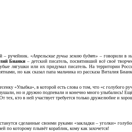
й – ручейник. «
Апрельские ручьи землю будят»
– говорили в на
алий Бианки
– детский писатель, посвятивший всё своё творч
лубые лягушки или их придумал писатель. На территории Росс
тнами, но как сказал папа мальчика из рассказа Виталия Бианк
енку «Улыбка», в которой есть слова о том, что «с голубого руч
лушали, но и дружно подпевали и конечно много улыбались! Ещё 
От тех, кто в ней участвует требуется только дружелюбие и хоро
станутся сделанные своими руками «закладки – уголки» голубо
чей по которому плывёт кораблик, кому как захочется!