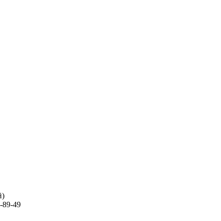
й)
-89-49