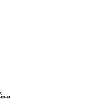
й)
-89-49