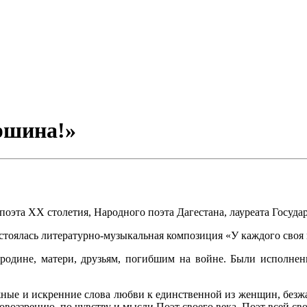
ершина!»
поэта XX столетия, Народного поэта Дагестана, лауреата Госуд
стоялась литературно-музыкальная композиция «У каждого своя 
одине, матери, друзьям, погибшим на войне. Были исполнены
жные и искренние слова любви к единственной из женщин, безж
оззрению, по чувству и мысли Поэт своего века, Поэт всей сво