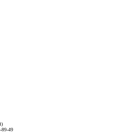
й)
-89-49