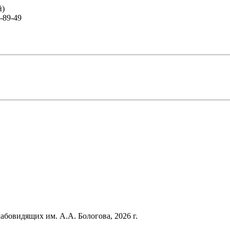
й)
-89-49
лабовидящих им. А.А. Бологова,
2026
г.