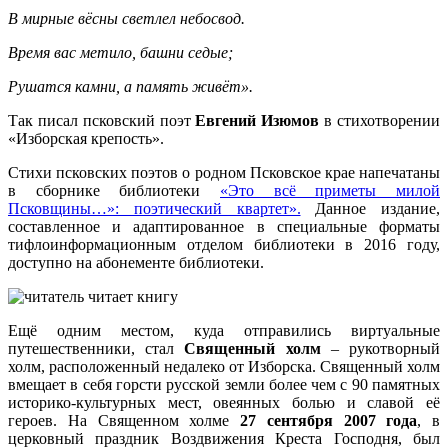
В мирные вёсны светлел небосвод.
Время вас метило, башни седые;
Рушатся камни, а память живёт».
Так писал псковский поэт
Евгений Изюмов
в стихотворении
«Изборская крепость».
Стихи псковских поэтов о родном Псковское крае напечатаны
в сборнике библиотеки
«Это всё приметы милой
Псковщины…»: поэтический квартет».
Данное издание,
составленное и адаптированное в специальные форматы
тифлоинформационным отделом библиотеки в 2016 году,
доступно на абонементе библиотеки.
Ещё одним местом, куда отправились виртуальные
путешественники, стал
Священный холм
– рукотворный
холм, расположенный недалеко от Изборска. Священный холм
вмещает в себя горсти русской земли более чем с 90 памятных
историко-культурных мест, овеянных болью и славой её
героев. На Священном холме
27 сентября 2007 года
, в
церковный праздник Воздвижения Креста Господня, был