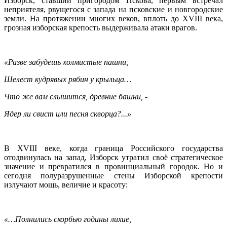
Изборск, ставший пригородом Пскова, первым встречал
неприятеля, рвущегося с запада на псковские и новгородские
земли. На протяжении многих веков, вплоть до XVIII века,
грозная изборская крепость выдерживала атаки врагов.
«Разве забудешь холмистые пашни,
Шелест кудрявых рябин у крыльца…
Что же вам слышится, древние башни, -
Ядер ли свист или песня скворца?...»
В XVIII веке, когда граница Российского государства
отодвинулась на запад, Изборск утратил своё стратегическое
значение и превратился в провинциальный городок. Но и
сегодня полуразрушенные стены Изборской крепости
излучают мощь, величие и красоту:
«…Полнились скорбью годины лихие,