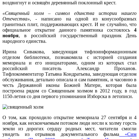
воздвигнут и освящён деревянный поклонный крест.
«Священный холм – символ единства истории нашего
Отечества»
, - написано на одной из конусообразных
гранитных плит, поддерживающих крест. И не случайно, что
официальное открытие данного памятника состоялось
4
ноября
, в российский государственный праздник День
народного единства.
Ирина Сивакова, заведующая тифлоинформационным
отделом библиотеки, познакомила с историей создания
мемориала и его инициаторами, одним из которых стал
российский писатель Александр Проханов.
Тифлокомментатор Татьяна Кондратьева, заведующая отделом
обслуживания, детально описала и сам памятник, и часовню в
честь Державной иконы Божией Матери, которая была
построена рядом со Священным холмом в 2012 году, в год
1150-летия со дня первого упоминания Изборска в летописи.
О том, как проходило открытие мемориала 27 сентября и 4
ноября, как нескончаемым потоком люди несли к холму горсть
земли из дорогих сердцу родных мест, читатели смогли
увидеть из отрывков документального фильма
«Сим