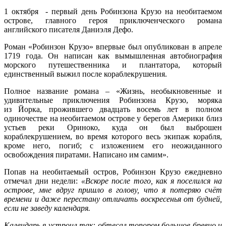
1 октября - первый день Робинзона Крузо на необитаемом
острове, главного героя приключенческого романа
английского писателя Даниэля Дефо.
Роман «Робинзон Крузо» впервые был опубликован в апреле
1719 года. Он написан как вымышленная автобиография
морского путешественника и плантатора, который
единственный выжил после кораблекрушения.
Полное название романа – «Жизнь, необыкновенные и
удивительные приключения Робинзона Крузо, моряка
из Йорка, прожившего двадцать восемь лет в полном
одиночестве на необитаемом острове у берегов Америки близ
устьев реки Ориноко, куда он был выброшен
кораблекрушением, во время которого весь экипаж корабля,
кроме него, погиб; с изложением его неожиданного
освобождения пиратами. Написано им самим».
Попав на необитаемый остров, Робинзон Крузо ежедневно
отмечал дни недели:
«Вскоре после того, как я поселился на
острове, мне вдруг пришло в голову, что я потеряю счёт
времени и даже перестану отличать воскресенья от будней,
если не заведу календаря.
Календарь я устроил так: обтесал топором большое бревно и