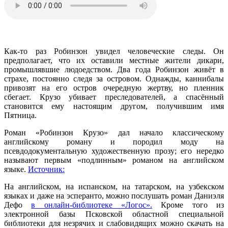
Как-то раз Робинзон увидел человеческие следы. Он
предполагает, что их оставили местные жители дикари,
промышлявшие людоедством. Два года Робинзон живёт в
страхе, постоянно следя за островом. Однажды, каннибалы
привозят на его остров очередную жертву, но пленник
сбегает. Крузо убивает преследователей, а спасённый
становится ему настоящим другом, получившим имя
Пятница.
Роман «Робинзон Крузо» дал начало классическому
английскому роману и породил моду на
псевдодокументальную художественную прозу; его нередко
называют первым «подлинным» романом на английском
языке.
Источник:
На английском, на испанском, на татарском, на узбекском
языках и даже на эсперанто, можно послушать роман Даниэля
Дефо
в онлайн-библиотеке «Логос».
Кроме того из
электронной базы Псковской областной специальной
библиотеки для незрячих и слабовидящих можно скачать на