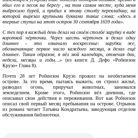
вбил его в песок на берегу , на том самом месте, куда меня
выбросило бурей, и прибил к этому столбу перекладину, на
которой вырезал крупными буквами такие слова: «здесь я
впервые ступил на этот остров 30 сентября 1659 года».
С тех пор я каждый день делал на своём столбе зарубку в виде
короткой чёрточки. Через шесть чёрточек я делал одну
длиннее – это означало воскресенье: зарубки же,
обозначающие первое число каждого месяца, я делал ещё
длиннее. Таким образом, я вёл мой календарь, отмечая дни,
недели, месяцы и годы…»
(из книги Д. Дефо «Робинзон
Крузо» Глава 8).
Почти 28 лет Робинзон Крузо прожил на необитаемом
острове. За это время, пытаясь выжить, он строил жильё,
разводил огонь, приручал животных, занимался
земледелием. Кроме этого, Робинзон вёл дневник, где
описывал свои действия и переживания. Вот как Робинзон
описал свой первый месяц пребывания на острове. Отрывок
из романа читает Татьяна Кондратьева, заведующая отделом
обслуживания библиотеки.