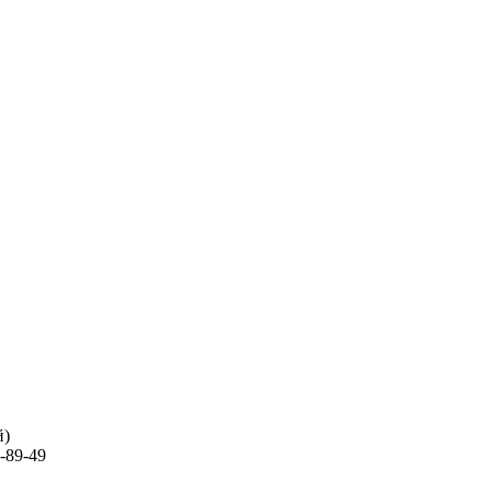
й)
-89-49