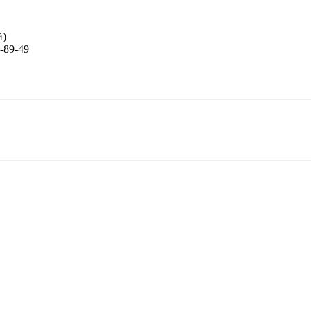
й)
-89-49