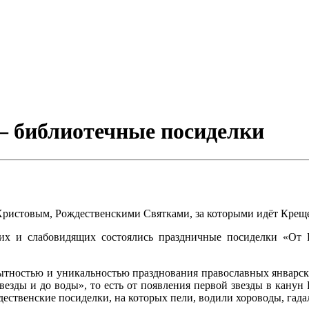
– библиотечные посиделки
ристовым, Рождественскими Святками, за которыми идёт Крещен
чих и слабовидящих состоялись праздничные посиделки «От 
ытностью и уникальностью празднования православных январски
звезды и до воды», то есть от появления первой звезды в канун
ественские посиделки, на которых пели, водили хороводы, гада