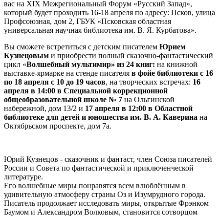
вас на XIX Межрегиональный Форум «Русский Запад»,
который будет проходить 16-18 апреля по адресу: Псков, улица
Профсоюзная, дом 2, ГБУК «Псковская областная
универсальная научная библиотека им. В. Я. Курбатова».
Вы сможете встретиться с детским писателем
Юрием
Кузнецовым
и приобрести полный сказочно-фантастический
цикл «
Волшебный мультимир» из 24 книг:
на книжной
выставке-ярмарке на стенде писателя
в фойе библиотеки с 16
по 18 апреля с 10 до 19 часов
, на творческих встречах:
16
апреля в 14:00 в Специальной коррекционной
общеобразовательной школе № 7
на Ольгинской
набережной, дом 13/2 и
17 апреля
в 12:00 в Областной
библиотеке для детей и юношества им. В. А. Каверина
на
Октябрьском проспекте, дом 7а.
Юрий Кузнецов - сказочник и фантаст, член Союза писателей
России и Совета по фантастической и приключенческой
литературе.
Его волшебные миры понравятся всем влюблённым в
удивительную атмосферу страны Оз и Изумрудного города.
Писатель продолжает исследовать миры, открытые Фрэнком
Баумом и Александром Волковым, становится сотворцом