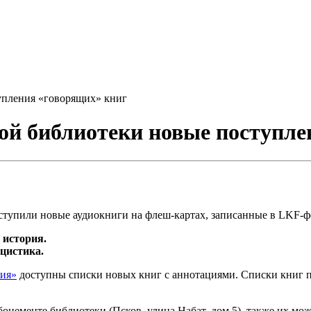
упления «говорящих» книг
ой библиотеки новые поступле
тупили новые аудиокниги на флеш-картах, записанные в LKF-ф
 история.
ицистика.
ния»
доступны списки новых книг с аннотациями. Списки книг пре
нементе библиотеки (Псков, улица Набат, дом 5), также их мож