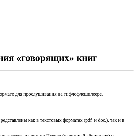
ния «говорящих» книг
ормате для прослушивания на тифлофлешплеере.
дставлены как в текстовых форматах (pdf и doc.), так и в
но заказать на дом по Пскову (надомный абонемент) и