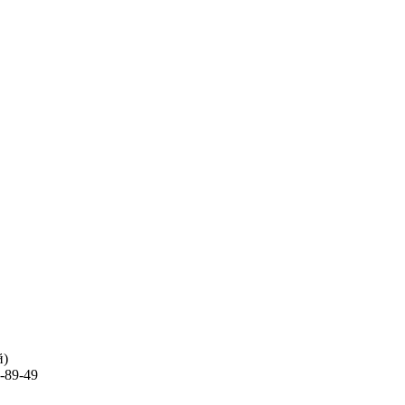
й)
-89-49